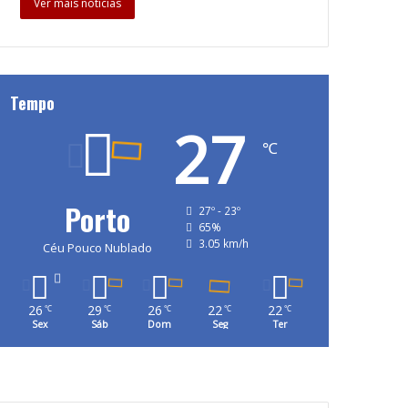
Ver mais notícias
Tempo
27
℃
Porto
27º - 23º
65%
3.05 km/h
Céu Pouco Nublado
26
29
26
22
22
℃
℃
℃
℃
℃
Sex
Sáb
Dom
Seg
Ter