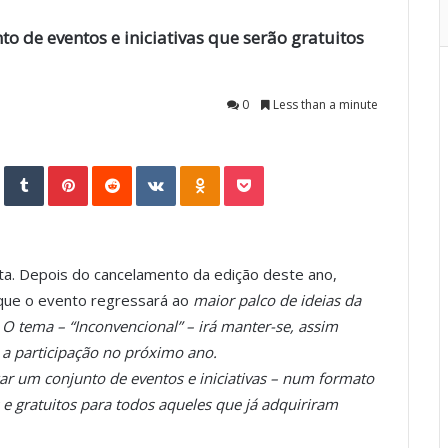
 de eventos e iniciativas que serão gratuitos
0
Less than a minute
StumbleUpon
Tumblr
Pinterest
Reddit
VKontakte
Odnoklassniki
Pocket
a. Depois do cancelamento da edição deste ano,
 que o evento regressará ao
maior palco de ideias da
 O tema – “Inconvencional” – irá manter-se, assim
a participação no próximo ano.
zar um conjunto de eventos e iniciativas – num formato
os e gratuitos para todos aqueles que já adquiriram