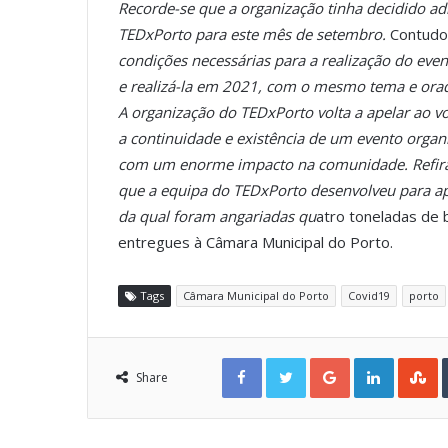
Recorde-se que a organização tinha decidido ad
TEDxPorto para este mês de setembro.
Contudo,
condições necessárias para a realização do eve
e realizá-la em 2021, com o mesmo tema e ora
A organização do TEDxPorto volta a apelar ao vo
a continuidade e existência de um evento organ
com um enorme impacto na comunidade. Refira-se
que a equipa do TEDxPorto desenvolveu para ap
da qual foram angariadas qu
atro toneladas de 
entregues à Câmara Municipal do Porto.
Tags
Câmara Municipal do Porto
Covid19
porto
Facebook
Twitter
Google+
LinkedIn
StumbleUpon
Share