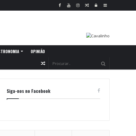
Random
Log
Sidebar
Article
In
STRONOMIA
OPINIÃO
Random
Article
Siga-nos no Facebook