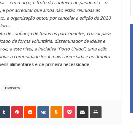
iar – em março, e fruto do contexto de pandemia – o
 e p
or acreditar que ainda não estão reunidas as
nto, a organização optou por cancelar a edição de 2020
dores.
to de confiança de todos os participantes, crucial para
izado de forma voluntária, disseminador de ideias e
, a este nível, a iniciativa “Porto Unido”, uma ação
oiar a comunidade local mais carenciada e no âmbito
bens alimentares e de primeira necessidade,
TEDxPorto
Tumblr
Pinterest
Reddit
VKontakte
Odnoklassniki
Pocket
Share via Email
Print