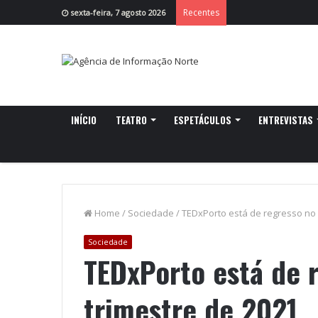
Recentes
sexta-feira, 7 agosto 2026
INÍCIO
TEATRO
ESPETÁCULOS
ENTREVISTAS
Home
/
Sociedade
/
TEDxPorto está de regresso no 
Sociedade
TEDxPorto está de 
trimestre de 2021