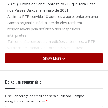
2021 (Eurovision Song Contest 2021), que terá lugar
nos Países Baixos, em maio de 2021.
Assim, a RTP convida 18 autores a apresentarem uma
canção original e inédita, sendo eles também
responsáveis pela definição dos respetivos
intérpretes.
Tal como já aconteceu em edições anteriores, a RTP
vai ainda selecionar 2 autores através da livre
submissão de canções a concurso. Poderão concorrer
Show More
todos os cidadãos de nacionalidade portuguesa ou
residentes no nosso país que tenham ou não trabalhos
publicados, incluindo, mas sem limitar, os portugueses
que vivem fora de Portugal, bem como cidadãos de
Deixe um comentário
outras nacionalidades que residam em Portugal. A
submissão das candidaturas deverá ser efetuada
O seu endereço de email não será publicado.
Campos
através do envio de maquetas para o email:
obrigatórios marcados com
*
festivaldacancao@rtp.pt
, com prazo limite de dia 25 de