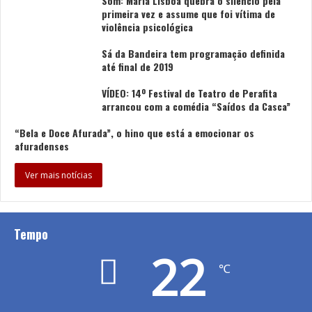
Som: Maria Lisboa quebra o silêncio pela
primeira vez e assume que foi vítima de
violência psicológica
Sá da Bandeira tem programação definida
até final de 2019
VÍDEO: 14º Festival de Teatro de Perafita
arrancou com a comédia “Saídos da Casca”
“Bela e Doce Afurada”, o hino que está a emocionar os
afuradenses
Ver mais notícias
Tempo
22
℃