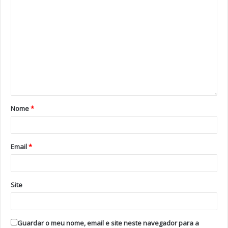
novembro de 2020.
Regulamento e toda a informação disponível em
rtp.pt/festivaldacancao
.
Tags
Eurovision Song Contest
Festival da Canção
Festival Eurovisão
portugal
Nome
*
Email
*
Site
Guardar o meu nome, email e site neste navegador para a