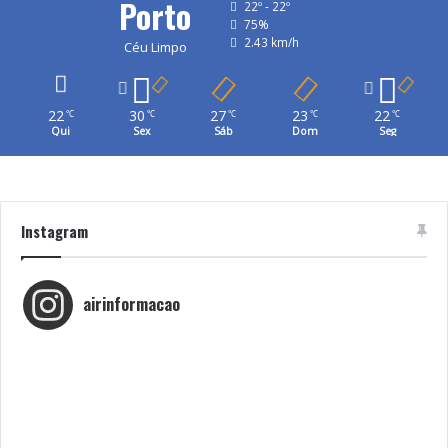
Porto
22º - 22º
75%
2.43 km/h
Céu Limpo
22
30
27
23
22
℃
℃
℃
℃
℃
Qui
Sex
Sáb
Dom
Seg
Instagram
airinformacao