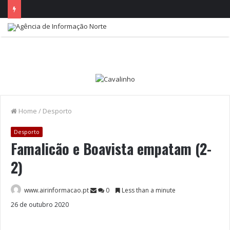
Home
/
Desporto
Desporto
Famalicão e Boavista empatam (2-
2)
www.airinformacao.pt
0
Less than a minute
26 de outubro 2020