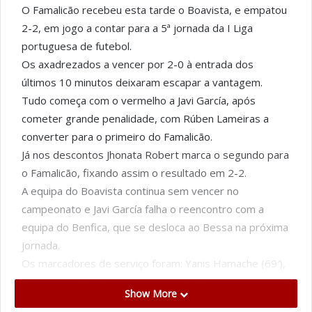
O Famalicão recebeu esta tarde o Boavista, e empatou
2-2, em jogo a contar para a 5ª jornada da I Liga
portuguesa de futebol.
Os axadrezados a vencer por 2-0 à entrada dos
últimos 10 minutos deixaram escapar a vantagem.
Tudo começa com o vermelho a Javi García, após
cometer grande penalidade, com Rúben Lameiras a
converter para o primeiro do Famalicão.
Já nos descontos Jhonata Robert marca o segundo para
o Famalicão, fixando assim o resultado em 2-2.
A equipa do Boavista continua sem vencer no
campeonato e Javi García falha o reencontro com a
equipa do Benfica, que se desloca ao Bessa na próxima
jornada.
Os marcadores de serviço foram: Yanis Hamache (69′),
Javi Garcia (75′), Ruben Lameiras (P. 85′) e Jhonata
Show More
Robert (90+4′).