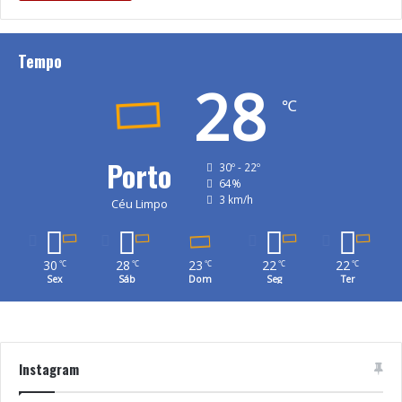
Tempo
28
℃
Porto
30º - 22º
64%
3 km/h
Céu Limpo
30
28
23
22
22
℃
℃
℃
℃
℃
Sex
Sáb
Dom
Seg
Ter
Instagram