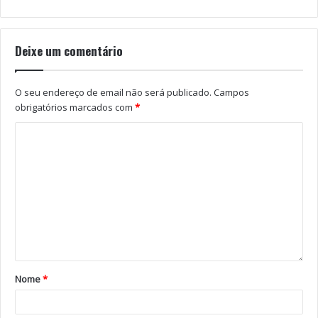
Texto: Victor Sousa
Fotografia: António Araújo
Deixe um comentário
O seu endereço de email não será publicado.
Campos
obrigatórios marcados com
*
Tags
Boavista
Famalição
Jhonata Robert
Jogo
Nome
*