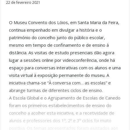
22 de fevereiro 2021
O Museu Convento dos Lóios, em Santa Maria da Feira,
continua empenhado em divulgar a história e o
património do concelho junto do público escolar,
mesmo em tempo de confinamento e de ensino à
distância. As visitas de estudo presenciais dão agora
lugar a sessões online por videoconferência, onde há
espaço para conversas interativas com os alunos e uma
visita virtual à exposição permanente do museu. A
iniciativa chama-se “À conversa com… as escolas” e
abrange turmas de diferentes ciclos de ensino.
A Escola Global e o Agrupamento de Escolas de Canedo
foram os primeiros estabelecimentos de ensino do
concelho a acolher esta iniciativa, e a recetividade de
alunos e professores dos 1º, 2º e 3º ciclos foi muito
positiva. Os temas apresentados foram ajustados aos