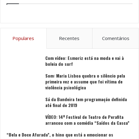
Tags
Convento dos Lóios
Museu
Museu Convento dos Lóios
Santa Maria da Feira
Populares
Recentes
Comentários
Com vídeo: Esmoriz está na moda e vai à
boleia do surf
Som: Maria Lisboa quebra o silêncio pela
primeira vez e assume que foi vítima de
violência psicológica
Sá da Bandeira tem programação definida
até final de 2019
VÍDEO: 14º Festival de Teatro de Perafita
arrancou com a comédia “Saídos da Casca”
“Bela e Doce Afurada”, o hino que está a emocionar os