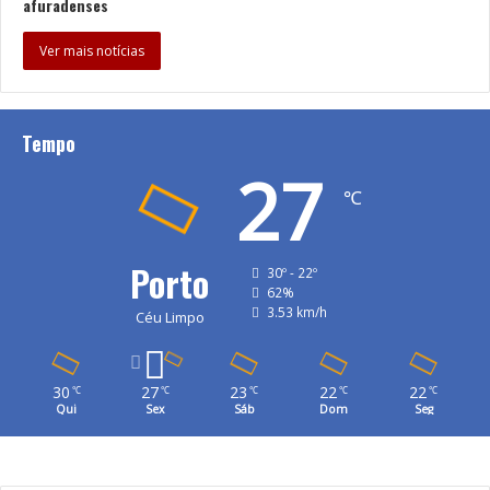
afuradenses
Ver mais notícias
Tempo
27
℃
Porto
30º - 22º
62%
3.53 km/h
Céu Limpo
30
27
23
22
22
℃
℃
℃
℃
℃
Qui
Sex
Sáb
Dom
Seg