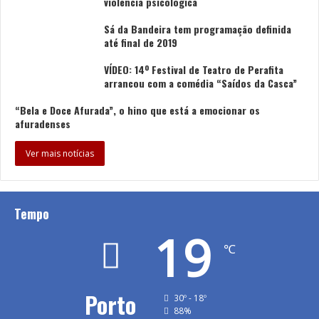
violência psicológica
Sá da Bandeira tem programação definida
até final de 2019
VÍDEO: 14º Festival de Teatro de Perafita
arrancou com a comédia “Saídos da Casca”
“Bela e Doce Afurada”, o hino que está a emocionar os
afuradenses
Ver mais notícias
Tempo
19
℃
Porto
30º - 18º
88%