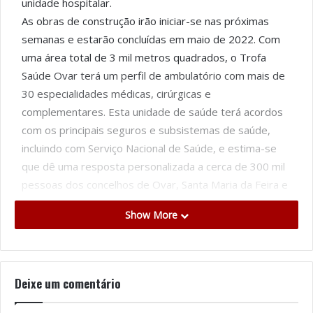
unidade hospitalar.
As obras de construção irão iniciar-se nas próximas
semanas e estarão concluídas em maio de 2022. Com
uma área total de 3 mil metros quadrados, o Trofa
Saúde Ovar terá um perfil de ambulatório com mais de
30 especialidades médicas, cirúrgicas e
complementares. Esta unidade de saúde terá acordos
com os principais seguros e subsistemas de saúde,
incluindo com Serviço Nacional de Saúde, e estima-se
que dê uma resposta personalizada a cerca de 300 mil
pessoas dos concelhos de Ovar, Santa Maria da Feira e
Estarreja.
Show More
“O Trofa Saúde Ovar aposta num corpo clínico de
referência, em equipamentos de última geração e numa
unidade moderna e funcional, que dará uma resposta
personalizada e completa. Com 17 hospitais de Norte a
Deixe um comentário
Sul do País, o Trofa Saúde afirma-se como o maior
grupo privado de hospitais no norte de Portugal, com