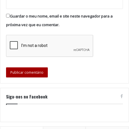
um Grupo de referência no seu setor, irá tornar, cada
vez mais, o nosso Centro Comercial num ponto central
Guardar o meu nome, email e site neste navegador para a
do dia-a-dia de todas as pessoas que vivem e
próxima vez que eu comentar.
trabalham entre Porto e Aveiro. Estamos muito
satisfeitos com o novo rumo do VIDA Ovar. A
estratégia implementada durante o último ano tem
permitido trazer novas marcas e conceitos que vão ao
encontro das necessidades da comunidade.”
O VIDA Ovar tem 67 lojas e restaurantes distribuídos
por dois pisos, com uma área bruta superior a 20 mil
metros quadrados, e um parque de estacionamento
gratuito com 238 lugares cobertos e 1.080 ao ar livre.
Siga-nos no Facebook
Tags
Centro Comercial
Trofa Saúde
VIDA Ova
White Sand Capital