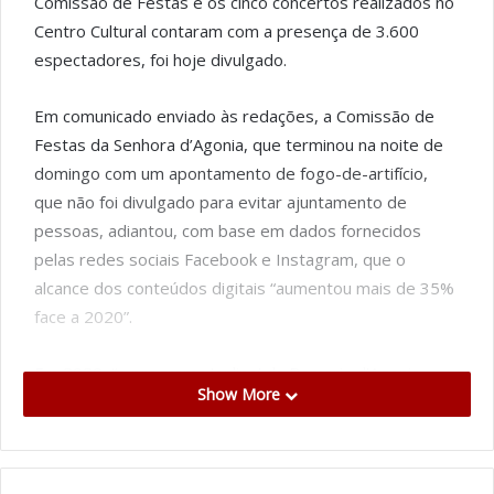
Comissão de Festas e os cinco concertos realizados no
Centro Cultural contaram com a presença de 3.600
espectadores, foi hoje divulgado.
Em comunicado enviado às redações, a Comissão de
Festas da Senhora d’Agonia, que terminou na noite de
domingo com um apontamento de fogo-de-artifício,
que não foi divulgado para evitar ajuntamento de
pessoas, adiantou, com base em dados fornecidos
pelas redes sociais Facebook e Instagram, que o
alcance dos conteúdos digitais “aumentou mais de 35%
face a 2020”.
Em 2020, “o programa ‘online’ da Romaria d’Agonia,
Show More
através das redes sociais, “com a transmissão de
eventos e conteúdos únicos sobre os principais
quadros, chegou a pouco mais de 400 mil pessoas”.