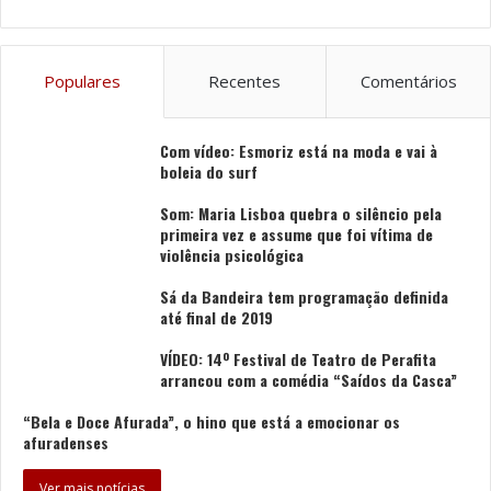
para fazer uma das melhores festas de sempre. A
próxima edição começa a ser programada a partir de
hoje e vai ser feita em cinco dias, para valer por três
Populares
Recentes
Comentários
anos, se a situação da pandemia de covid-19 continuar
a evoluir favoravelmente”, referiu António Cruz.
Com vídeo: Esmoriz está na moda e vai à
A Romaria d’Agonia contou este ano com concertos ao
boleia do surf
vivo, no Centro Cultural, com lotação limitada e sujeitos
Som: Maria Lisboa quebra o silêncio pela
às regras de prevenção da pandemia.
primeira vez e assume que foi vítima de
violência psicológica
Foi o caso dos espetáculos dos Sons do Minho e
Sá da Bandeira tem programação definida
Augusto Canário e Amigos, “cada um com cerca de 850
até final de 2019
espectadores ao vivo e mais de 25 mil a assistirem
VÍDEO: 14º Festival de Teatro de Perafita
pela transmissão ‘online’”.
arrancou com a comédia “Saídos da Casca”
“Bela e Doce Afurada”, o hino que está a emocionar os
No total, “os cinco espetáculos realizados no Centro
afuradenses
Cultural nos quatro dias de festa juntaram 3.600
pessoas a assistirem ao vivo e mais de 103 mil pela
Ver mais notícias