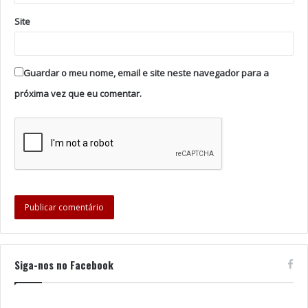
espetáculos no Centro Cultural através das redes
Site
sociais, são números impressionantes, sobretudo
porque temos a noção da falta que as pessoas sentem
da nossa festa”, afirmou o presidente da Comissão de
Guardar o meu nome, email e site neste navegador para a
Festas, citado na nota.
próxima vez que eu comentar.
António Cruz acrescentou que a organização conseguiu
“minimizar um pouco, dentro do possível, a ausência da
festa ao vivo, mas tudo estamos a fazer para ter os
quadros principais de volta. Ao vivo e com público, no
próximo ano, com os cortejos, os desfiles,
correspondendo às expectativas de todos”.
A edição de 2022 vai ter cinco dias de festa, entre 17 e
21 de agosto.
Siga-nos no Facebook
“Vamos já começar a trabalhar na Romaria de 2022,