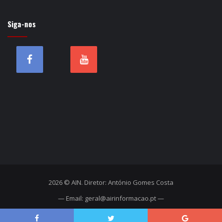
Siga-nos
2026 © AIN. Diretor: António Gomes Costa
— Email: geral@airinformacao.pt —
Início
Estatuto Editorial
Ficha técnica
Contactos