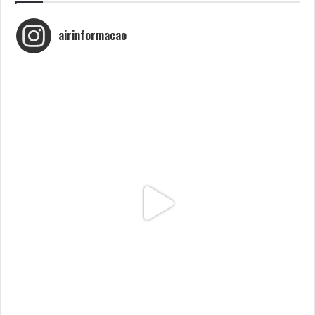
1772.
airinformacao
ABC // MSP
Tags
Augusto Canário
Comissão de Festas
Nossa Senhora da Agonia
Romaria d’Agonia
Sons do Minho
Viana do Castelo