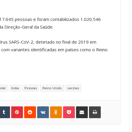
7.645 pessoas e foram contabilizados 1.020.546
a Direção-Geral da Saúde.
vírus SARS-CoV-2, detetado no final de 2019 em
 com variantes identificadas em países como o Reino
ital
India
Pessoas
Reino Unido
vacinas
Tumblr
Pinterest
Reddit
VKontakte
Odnoklassniki
Pocket
Share via Email
Print