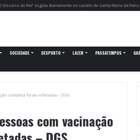
gressa a Ovar com experiências náuticas e observação de aves
SOCIEDADE
DESPORTO
LAZER
PASSATEMPOS
GA
ção completa foram infetadas – DGS
essoas com vacinação
etadas – DGS