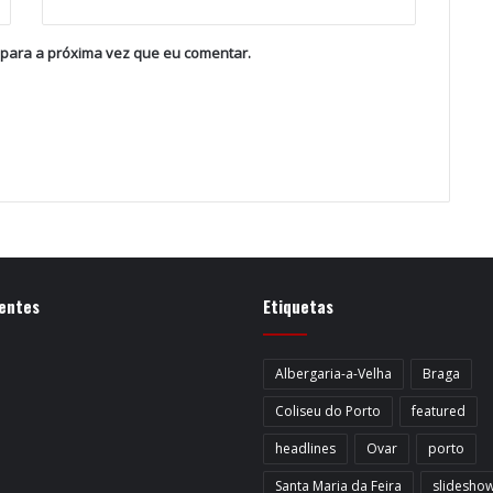
 para a próxima vez que eu comentar.
entes
Etiquetas
Albergaria-a-Velha
Braga
Coliseu do Porto
featured
headlines
Ovar
porto
Santa Maria da Feira
slidesho