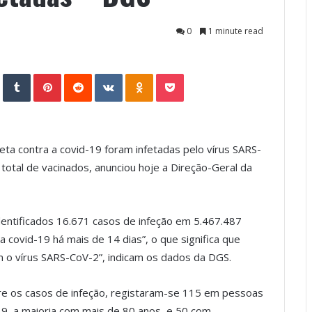
0
1 minute read
StumbleUpon
Tumblr
Pinterest
Reddit
VKontakte
Odnoklassniki
Pocket
ta contra a covid-19 foram infetadas pelo vírus SARS-
total de vacinados, anunciou hoje a Direção-Geral da
dentificados 16.671 casos de infeção em 5.467.487
covid-19 há mais de 14 dias”, o que significa que
 o vírus SARS-CoV-2”, indicam os dados da DGS.
re os casos de infeção, registaram-se 115 em pessoas
-19, a maioria com mais de 80 anos, e 50 com