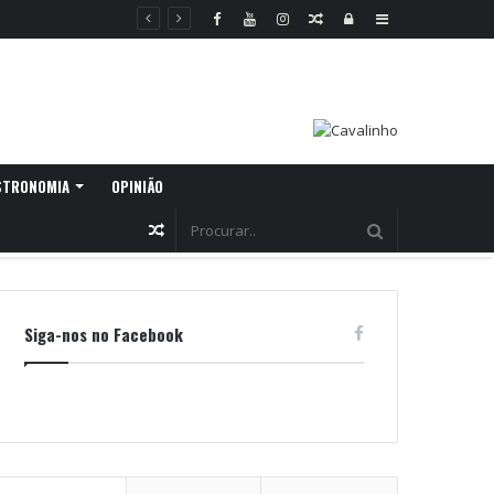
Random
Log
Sidebar
Article
In
STRONOMIA
OPINIÃO
Random
Article
Siga-nos no Facebook