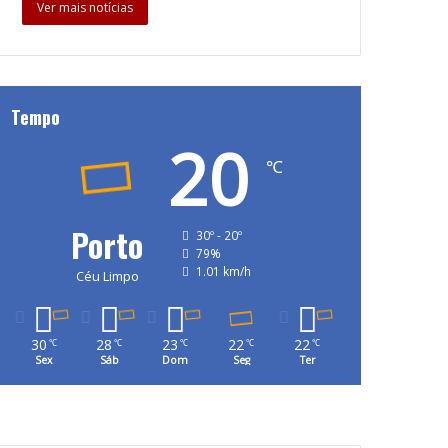
Ver mais notícias
Tempo
20
℃
Porto
30º - 20º
79%
1.01 km/h
Céu Limpo
30
28
23
22
22
℃
℃
℃
℃
℃
Sex
Sáb
Dom
Seg
Ter