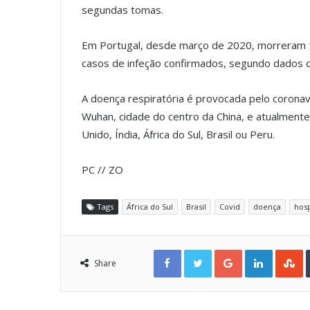
segundas tomas.
Em Portugal, desde março de 2020, morreram 1
casos de infeção confirmados, segundo dados d
A doença respiratória é provocada pelo corona
Wuhan, cidade do centro da China, e atualmente
Unido, Índia, África do Sul, Brasil ou Peru.
PC // ZO
Tags
África do Sul
Brasil
Covid
doença
hosp
Facebook
Twitter
Google+
LinkedIn
StumbleUpon
Share