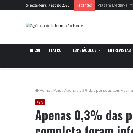
Cruzeiro da Ria re
Recentes
sexta-feira, 7 agosto 2026
INÍCIO
TEATRO
ESPETÁCULOS
ENTREVISTAS
Home
/
País
/
Apenas 0,3% das pessoas com vacina
País
Apenas 0,3% das p
completa foram inf