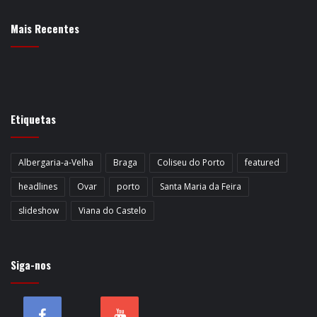
Mais Recentes
Etiquetas
Albergaria-a-Velha
Braga
Coliseu do Porto
featured
headlines
Ovar
porto
Santa Maria da Feira
slideshow
Viana do Castelo
Siga-nos