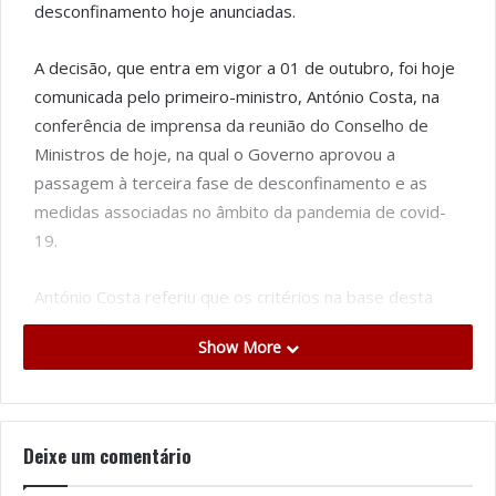
desconfinamento hoje anunciadas.
A decisão, que entra em vigor a 01 de outubro, foi hoje
comunicada pelo primeiro-ministro, António Costa, na
conferência de imprensa da reunião do Conselho de
Ministros de hoje, na qual o Governo aprovou a
passagem à terceira fase de desconfinamento e as
medidas associadas no âmbito da pandemia de covid-
19.
António Costa referiu que os critérios na base desta
decisão foram critérios de locais de grande frequência,
Show More
como os transportes públicos, locais de risco, como os
lares e hospitais, e locais com grandes aglomerações
de pessoas durante períodos mais longos, como as
salas de espetáculos.
Deixe um comentário