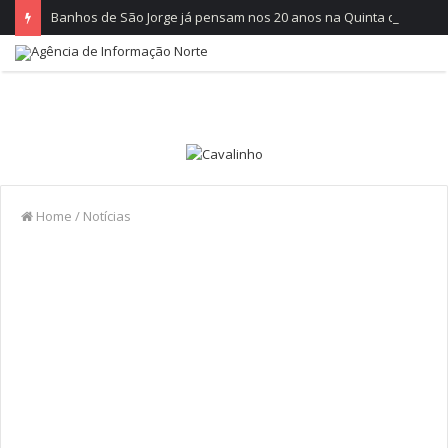
Banhos de São Jorge já pensam nos 20 anos na Quinta do Castelo
Home
/
Notícias