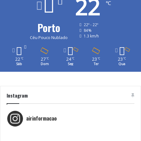
22
℃
Porto
22º - 22º
84%
1.3 km/h
Céu Pouco Nublado
22
27
24
23
23
℃
℃
℃
℃
℃
Sáb
Dom
Seg
Ter
Qua
Instagram
airinformacao