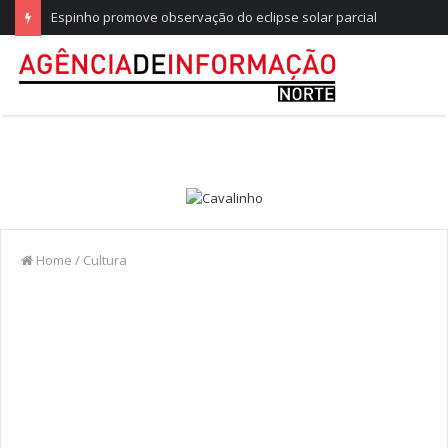
Espinho promove observação do eclipse solar parcial
Home
/
Cultura