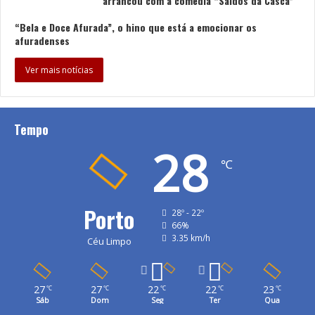
arrancou com a comédia “Saídos da Casca”
“Bela e Doce Afurada”, o hino que está a emocionar os
afuradenses
Ver mais notícias
Tempo
28
℃
Porto
28º - 22º
66%
3.35 km/h
Céu Limpo
27
27
22
22
23
℃
℃
℃
℃
℃
Sáb
Dom
Seg
Ter
Qua