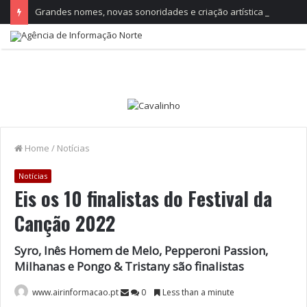
Grandes nomes, novas sonoridades e criação artística marcam a nova temporada do CTAL
Home
/
Notícias
Notícias
Eis os 10 finalistas do Festival da
Canção 2022
Syro, Inês Homem de Melo, Pepperoni Passion,
Milhanas e Pongo & Tristany são finalistas
www.airinformacao.pt
0
Less than a minute