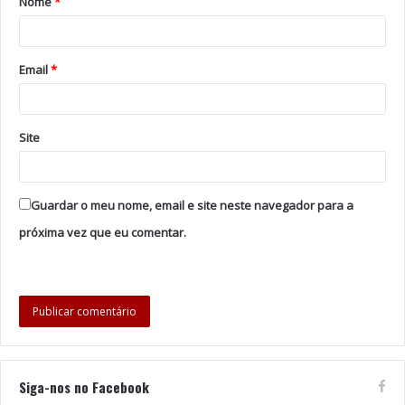
Nome
*
Fotos: RTP
Tags
canção
Fábia Rebordão
festival
Email
*
José Cid. Capitão Fausto
Lena D’Água
rtp
Samuel Úria
The Legendary Tigerman
Site
Guardar o meu nome, email e site neste navegador para a
próxima vez que eu comentar.
Siga-nos no Facebook