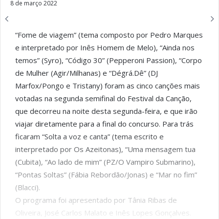
8 de março 2022
“Fome de viagem” (tema composto por Pedro Marques
e interpretado por Inês Homem de Melo), “Ainda nos
temos” (Syro), “Código 30” (Pepperoni Passion), “Corpo
de Mulher (Agir/Milhanas) e “Dégrá.Dê” (DJ
Marfox/Pongo e Tristany) foram as cinco canções mais
votadas na segunda semifinal do Festival da Canção,
que decorreu na noite desta segunda-feira, e que irão
viajar diretamente para a final do concurso. Para trás
ficaram “Solta a voz e canta” (tema escrito e
interpretado por Os Azeitonas), “Uma mensagem tua
(Cubita), “Ao lado de mim” (PZ/O Vampiro Submarino),
“Pontas Soltas” (Fábia Rebordão/Jonas) e “Mar no fim”
(Blacci).
O programa foi apresentado por Tânia Ribas de
Oliveira, José Carlos Malato e Inês Lopes Gonçalves.