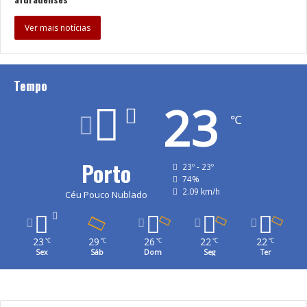
Ver mais notícias
Tempo
23
℃
Porto
23º - 23º
74%
2.09 km/h
Céu Pouco Nublado
23
29
26
22
22
℃
℃
℃
℃
℃
Sex
Sáb
Dom
Seg
Ter