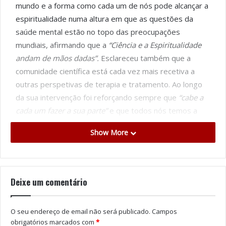
mundo e a forma como cada um de nós pode alcançar a
espiritualidade numa altura em que as questões da
saúde mental estão no topo das preocupações
mundiais, afirmando que a
“Ciência e a Espiritualidade
andam de mãos dadas”.
Esclareceu também que a
comunidade científica está cada vez mais recetiva a
outras perspetivas de terapia e tratamento. Ao longo
da sua intervenção foi reforçando sempre que
“cabe a
cada um fazer a sua parte”
e que todos nós temos a
“responsabilidade de contribuir para um mundo
Show More
melhor”.
A tarde ficou ainda marcada pelas inúmeras perguntas
colocadas e por muitos momentos de partilha,
começando com o próprio convidado quando este
Deixe um comentário
partilhou as suas crenças, convicções e inquietações.
“Ajudou-me a repensar a nossa vida. Foi uma
O seu endereço de email não será publicado.
Campos
experiência gratificante”, refere a Mãe do Gonçalo que
obrigatórios marcados com
*