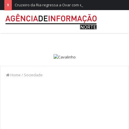
Cruzeiro da Ria regressa a Ovar com experiências náuticas e observação de aves
Home
/
Sociedade