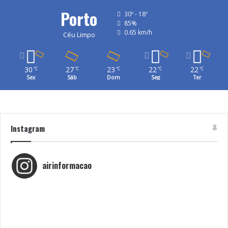
Tags
Casa Ronald McDonald
Fundação
Hospital São João
Porto
30º - 18º
Infantil
Luís Portela
Ronald McDonald
85%
0.65 km/h
Céu Limpo
30
27
23
22
22
℃
℃
℃
℃
℃
Sex
Sáb
Dom
Seg
Ter
Instagram
airinformacao