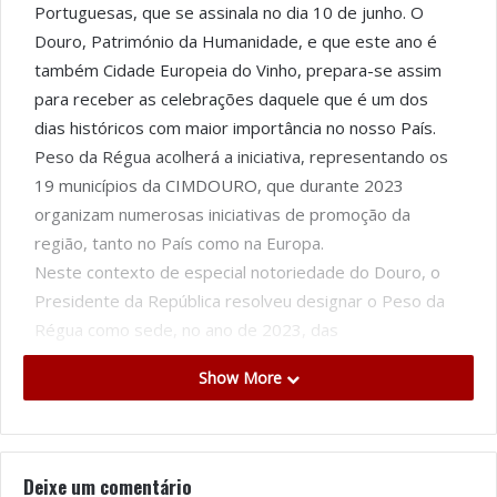
Portuguesas, que se assinala no dia 10 de junho. O
Douro, Património da Humanidade, e que este ano é
também Cidade Europeia do Vinho, prepara-se assim
para receber as celebrações daquele que é um dos
dias históricos com maior importância no nosso País.
Peso da Régua acolherá a iniciativa, representando os
19 municípios da CIMDOURO, que durante 2023
organizam numerosas iniciativas de promoção da
região, tanto no País como na Europa.
Neste contexto de especial notoriedade do Douro, o
Presidente da República resolveu designar o Peso da
Régua como sede, no ano de 2023, das
Comemorações do Dia de Portugal, de Camões e das
Show More
Comunidades Portuguesas. Para a organização das
comemorações foi constituída uma Comissão presidida
por João Nicolau de Almeida, um dos grandes enólogos
do Douro, e que integra ainda o Chefe do Estado-
Deixe um comentário