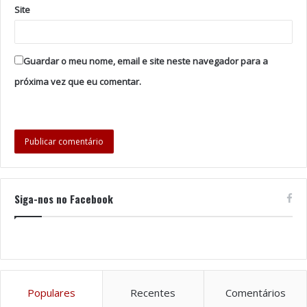
Site
do Vinho, que é uma referência nacional e Internacional
na produção de vinho, é uma região detentora de
Patrimónios da Humanidade, um destino turístico de
Guardar o meu nome, email e site neste navegador para a
excelência e um território com enorme potencial em
próxima vez que eu comentar.
Portugal”, refere a CIMDOURO em nota de imprensa.
Tags
Cidade
CIMDOURO
Dia de Portugal
Douro
Europeia
Marcelo Rebelo de Sousa
Peso da Régua
UNESCO
Vinho
Siga-nos no Facebook
Populares
Recentes
Comentários