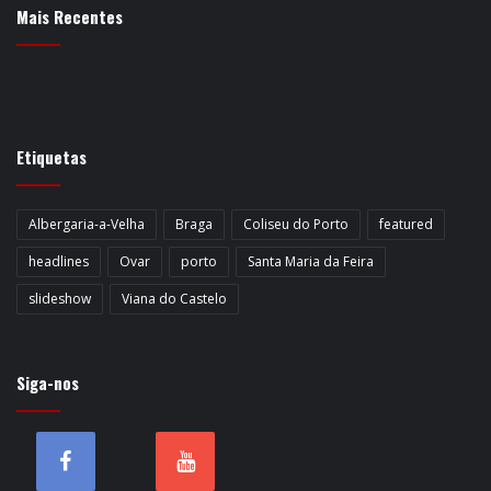
Mais Recentes
Etiquetas
Albergaria-a-Velha
Braga
Coliseu do Porto
featured
headlines
Ovar
porto
Santa Maria da Feira
slideshow
Viana do Castelo
Siga-nos