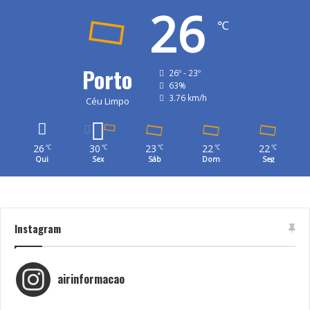
26
℃
Porto
26º - 23º
63%
3.76 km/h
Céu Limpo
26
30
23
22
22
℃
℃
℃
℃
℃
Qui
Sex
Sáb
Dom
Seg
Instagram
airinformacao