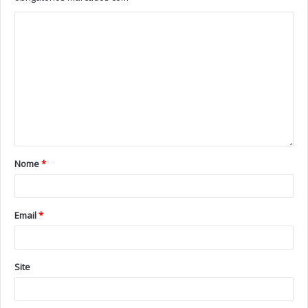
Foto: Arquivo
Tags
Alice Vieira
Altice Forum Braga
Ator
Braga
Ruy de Carvalho
Nome
*
Email
*
Site