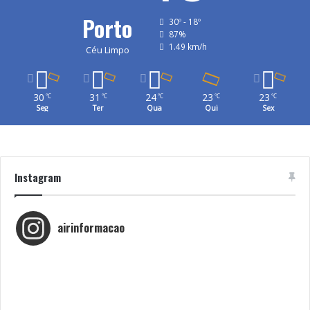
Porto
30º - 18º
87%
1.49 km/h
Céu Limpo
30
31
24
23
23
℃
℃
℃
℃
℃
Seg
Ter
Qua
Qui
Sex
Instagram
airinformacao