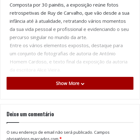
Composta por 30 painéis, a exposição reúne fotos
retrospetivas de Ruy de Carvalho, que vão desde a sua
infância até à atualidade, retratando vários momentos
da sua vida pessoal e profissional e evidenciando o seu
percurso singular no mundo da arte.
Entre os vários elementos expostos, destaque para
um conjunto de fotografias de autoria de António
Homem Cardoso, e texto final da exposição da autoria
da escritora Alice Vieira.
Prestes a completar 96 anos de idade, o carismático
Show More
ator estará presente na inauguração da exposição,
pelas 17h30, onde irá fazer uma visita guiada. De
seguida, pelas 18h00, irá realizar-se uma tertúlia com
Ruy de Carvalho, num momento de interação com o
Deixe um comentário
público, onde o homenageado irá falar da sua vida e
obra, de envelhecimento ativo e muito mais.
O seu endereço de email não será publicado.
Campos
obrigatórios marcados com
*