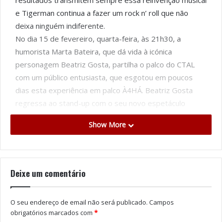
resultados transmitem sempre essa reinvenção musical
e Tigerman continua a fazer um rock n’ roll que não
deixa ninguém indiferente.
No dia 15 de fevereiro, quarta-feira, às 21h30, a
humorista Marta Bateira, que dá vida à icónica
personagem Beatriz Gosta, partilha o palco do CTAL
com um público entusiasta, que esgotou em poucos
dias esta experiência em palco À4HÁ. Beatriz Gosta
regressa ao stand-up com o seu novo espetáculo
Resort, “depois de dois anos de pandemia, de amores
Show More
e desamores, de gerar e parir uma criança, de virar
mãe solo e trabalhadora independente”. Resort
promete ser “de perder o juízo”.
A 19 de fevereiro, domingo, o CTAL apresenta, às
Deixe um comentário
11h00, mais um singular concerto comentado para
famílias, protagonizado pela Orquestra Sinfónica de
O seu endereço de email não será publicado.
Campos
Jovens de Santa Maria da Feira. O espetáculo “A
obrigatórios marcados com
*
História de Babar e Outros Elefantes” resgata a