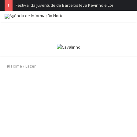
Festival da Juventude de Barcelos leva Kevinho e Lon3r Johny à Frente Ribeirinha
Home
/
Lazer