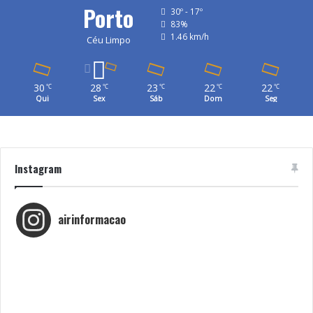
Porto
30º - 17º
83%
1.46 km/h
Céu Limpo
30
28
23
22
22
℃
℃
℃
℃
℃
Qui
Sex
Sáb
Dom
Seg
Instagram
airinformacao