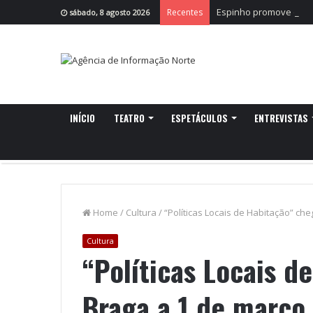
Espinho promove obser
Recentes
sábado, 8 agosto 2026
INÍCIO
TEATRO
ESPETÁCULOS
ENTREVISTAS
Home
/
Cultura
/
“Políticas Locais de Habitação” ch
Cultura
“Políticas Locais d
Braga a 1 de março