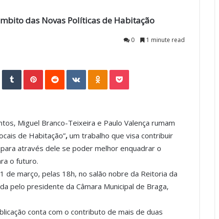
mbito das Novas Políticas de Habitação
0
1 minute read
StumbleUpon
Tumblr
Pinterest
Reddit
VKontakte
Odnoklassniki
Pocket
ntos, Miguel Branco-Teixeira e Paulo Valença rumam
Locais de Habitação”
,
um trabalho que visa
contribuir
l para através dele se poder melhor enquadrar o
ra o futuro.
 de março, pelas 18h, no salão nobre da Reitoria da
ida pelo presidente da Câmara Municipal de Braga,
licação conta com o contributo de mais de duas