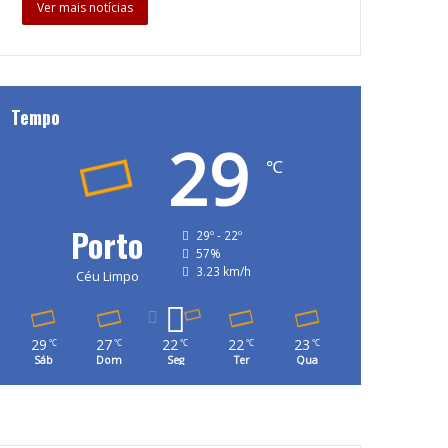
Ver mais notícias
Tempo
29
℃
Porto
29º - 22º
57%
3.23 km/h
Céu Limpo
29
27
22
22
23
℃
℃
℃
℃
℃
Sáb
Dom
Seg
Ter
Qua