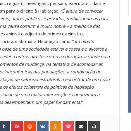
am, regulam, investigam, pensam, executam, lidam e
m para o direito à Habitação. “
É altura de convocar
ínio, atores públicos e privados, mobilizando-os para
uma causa comum e muito nobre – a melhoria das
 ex-ministro adjunto do primeiro-ministro
.
procuram afirmar a Habitação como
“um direito
base de uma sociedade estável e coesa e o alicerce a
aceder a outros direitos como a educação, a saúde ou o
 momentos de mudança, na tentativa de acomodar as
 socioeconómicas das populações, a combinação de
itação de natureza estrutural, o encontrar de um novo
s efeitos colaterais de políticas de habitação
essidade de uma maior intervenção e conduziram à
ípios desempenhem um papel fundamental
“.
Tumblr
Pinterest
Reddit
VKontakte
Odnoklassniki
Pocket
Share via Email
Print