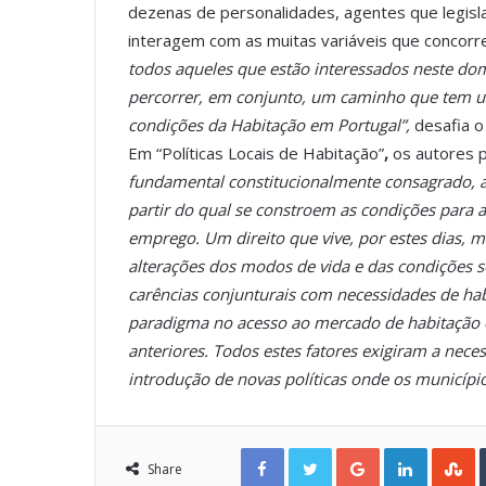
dezenas de personalidades, agentes que legisl
interagem com as muitas variáveis que concorre
todos aqueles que estão interessados neste dom
percorrer, em conjunto, um caminho que tem 
condições da Habitação em Portugal”,
desafia o
Em “Políticas Locais de Habitação”
,
os autores 
fundamental constitucionalmente consagrado, a 
partir do qual se constroem as condições para 
emprego. Um direito que vive, por estes dias,
alterações dos modos de vida e das condições
carências conjunturais com necessidades de hab
paradigma no acesso ao mercado de habitação e o
anteriores. Todos estes fatores exigiram a nec
introdução de novas políticas onde os munic
Facebook
Twitter
Google+
LinkedIn
StumbleUpon
Share