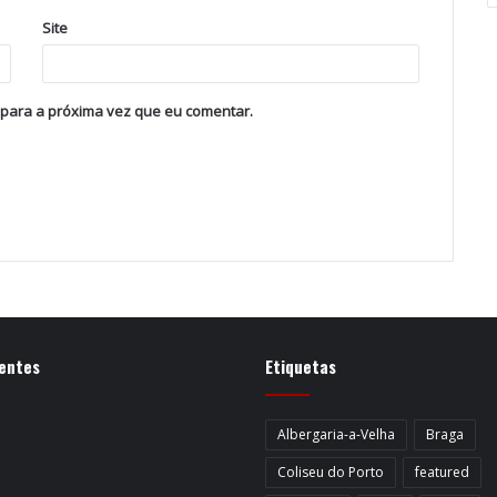
Site
 para a próxima vez que eu comentar.
entes
Etiquetas
Albergaria-a-Velha
Braga
Coliseu do Porto
featured