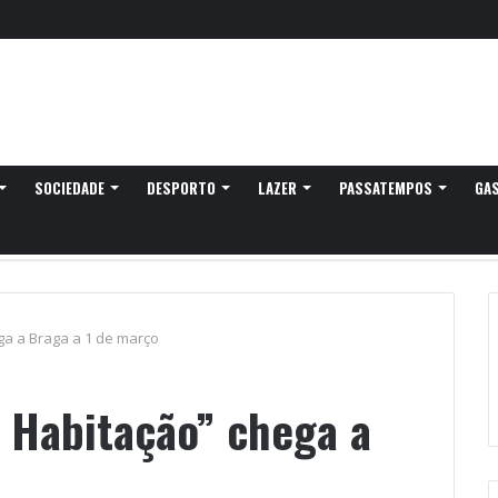
vação do eclipse solar parcial
SOCIEDADE
DESPORTO
LAZER
PASSATEMPOS
GA
ega a Braga a 1 de março
e Habitação” chega a