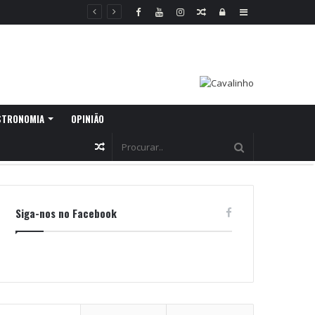
Random
Log
Sidebar
Article
In
STRONOMIA
OPINIÃO
Random
Article
Siga-nos no Facebook