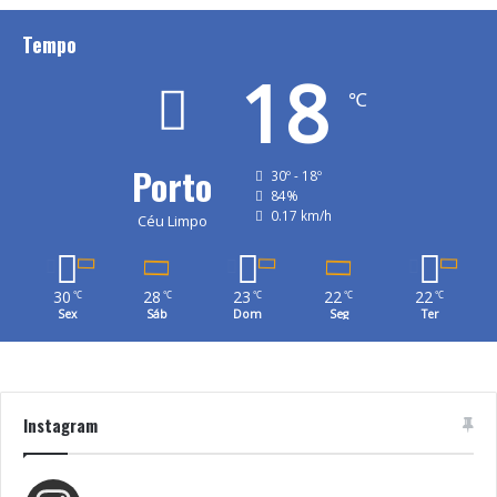
Obras
Santa
Santuário
Viana
Tempo
18
℃
Porto
30º - 18º
84%
0.17 km/h
Céu Limpo
30
28
23
22
22
℃
℃
℃
℃
℃
Sex
Sáb
Dom
Seg
Ter
Instagram