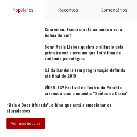
Viana do Castelo”.
Populares
Recentes
Comentários
No que toca ao Património Cultural, o município
pretende apoiar projetos e iniciativas: inventariação,
Com vídeo: Esmoriz está na moda e vai à
divulgação e animação do património; proteção,
boleia do surf
conservação, valorização e promoção do património
histórico e cultural com elevado interesse cultural e
Som: Maria Lisboa quebra o silêncio pela
primeira vez e assume que foi vítima de
turístico; musealização e dinamização de espaços
violência psicológica
interpretativos culturais, núcleos museológicos e
museus; apoio a eventos associados à valorização do
Sá da Bandeira tem programação definida
até final de 2019
património, à cultura e a bens culturais; divulgação e
integração na promoção institucional do município de
VÍDEO: 14º Festival de Teatro de Perafita
arrancou com a comédia “Saídos da Casca”
iniciativas e eventos culturais de ações e projetos no
âmbito do património cultural.
“Bela e Doce Afurada”, o hino que está a emocionar os
afuradenses
Foto: DR
Ver mais notícias
Tags
Capela
Castelo
Eulália
Igreja
Luís Nobre