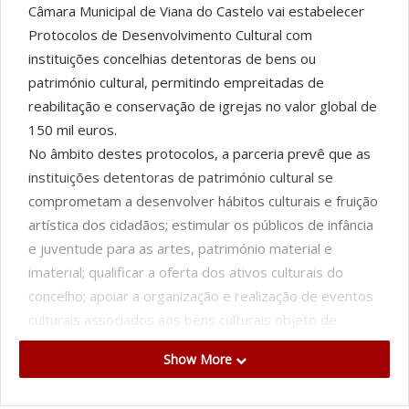
Câmara Municipal de Viana do Castelo vai estabelecer
Protocolos de Desenvolvimento Cultural com
instituições concelhias detentoras de bens ou
património cultural, permitindo empreitadas de
reabilitação e conservação de igrejas no valor global de
150 mil euros.
No âmbito destes protocolos, a parceria prevê que as
instituições detentoras de património cultural se
comprometam a desenvolver hábitos culturais e fruição
artística dos cidadãos; estimular os públicos de infância
e juventude para as artes, património material e
imaterial; qualificar a oferta dos ativos culturais do
concelho; apoiar a organização e realização de eventos
culturais associados aos bens culturais objeto de
intervenção no âmbito destas parcerias.
Show More
Neste contexto, o município vai atribuir 25 mil euros à
Fábrica da Igreja Paroquial de S. Miguel, de Perre, para