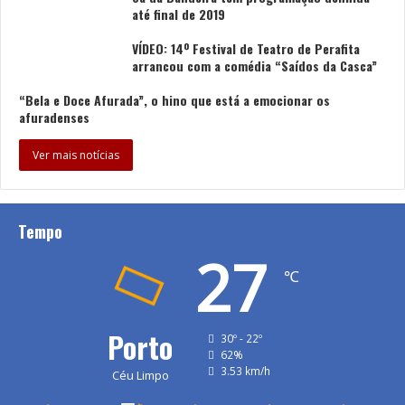
até final de 2019
VÍDEO: 14º Festival de Teatro de Perafita
arrancou com a comédia “Saídos da Casca”
“Bela e Doce Afurada”, o hino que está a emocionar os
afuradenses
Ver mais notícias
Tempo
27
℃
Porto
30º - 22º
62%
3.53 km/h
Céu Limpo