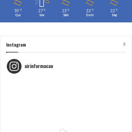
30
27
23
22
22
℃
℃
℃
℃
℃
Qui
Sex
Sáb
Dom
Seg
Instagram
airinformacao