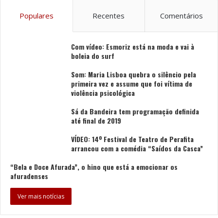
melhores do turismo a nível mundial”, afirma,
Populares
Recentes
Comentários
acrescentando: “conquistas como as de hoje só são
possíveis com o trabalho e empenho de todos os que
diariamente dão o seu melhor na promoção do nosso
Com vídeo: Esmoriz está na moda e vai à
boleia do surf
território, a quem agradeço.” “Este prémio é de todos
esses profissionais, de entidades públicas e privadas,
Som: Maria Lisboa quebra o silêncio pela
primeira vez e assume que foi vítima de
locais, regionais e nacionais”, remata.
violência psicológica
Foto: DR
Sá da Bandeira tem programação definida
até final de 2019
Tags
Arouca
Margarida Belém
Passadiços do Paiva
VÍDEO: 14º Festival de Teatro de Perafita
arrancou com a comédia “Saídos da Casca”
World Travel Awards
“Bela e Doce Afurada”, o hino que está a emocionar os
afuradenses
Ver mais notícias