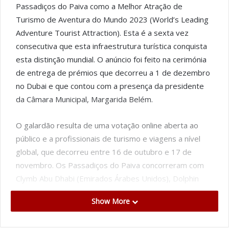
Passadiços do Paiva como a Melhor Atração de
Turismo de Aventura do Mundo 2023 (World’s Leading
Adventure Tourist Attraction). Esta é a sexta vez
consecutiva que esta infraestrutura turística conquista
esta distinção mundial. O anúncio foi feito na cerimónia
de entrega de prémios que decorreu a 1 de dezembro
no Dubai e que contou com a presença da presidente
da Câmara Municipal, Margarida Belém.
O galardão resulta de uma votação online aberta ao
público e a profissionais de turismo e viagens a nível
global, que decorreu entre 16 de outubro e 17 de
novembro. Os Passadiços do Paiva concorreram com
Clymb Abu Dhabi (Emirados Árabes Unidos), Dolphin
Cove (Jamaica), Dunn’s River Falls & Park (Jamaica) e
Show More
Jebel Jais Flight Ras Al Khaimah (Emirados Árabes
Unidos).