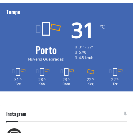
Tempo
31
℃
Porto
31º - 22º
57%
4.5 km/h
Nuvens Quebradas
31
28
23
22
22
℃
℃
℃
℃
℃
Sex
Sáb
Dom
Seg
Ter
Instagram