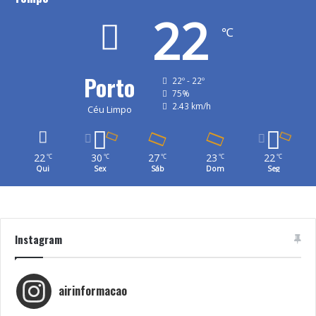
22
℃
Porto
22º - 22º
75%
2.43 km/h
Céu Limpo
22
30
27
23
22
℃
℃
℃
℃
℃
Qui
Sex
Sáb
Dom
Seg
Instagram
airinformacao