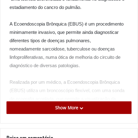
estadiamento do cancro do pulmão.
A Ecoendoscopia Brônquica (EBUS) é um procedimento
minimamente invasivo, que permite ainda diagnosticar
diferentes tipos de doenças pulmonares,
nomeadamente
sarcoidose, tuberculose ou doenças
linfoproliferativas, numa ótica de melhoria do circuito de
diagnóstico de diversas patologias.
Realizada por um médico, a Ecoendoscopia Brônquica
(EBUS) utiliza um broncoscópio flexível, com uma sonda
de ecografia acoplada, que permite a visualização da
árvore brônquica e de estruturas circundantes,
Show More
nomeadamente estações ganglionares ou lesões
mediastínicas, permitindo a sua abordagem diagnóstica.
Deixe um comentário