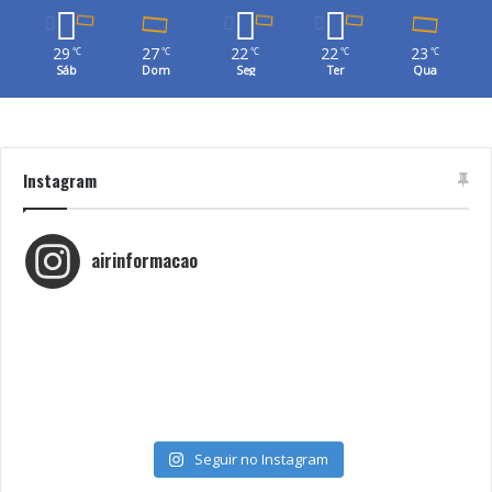
29
27
22
22
23
℃
℃
℃
℃
℃
Sáb
Dom
Seg
Ter
Qua
Instagram
airinformacao
Seguir no Instagram