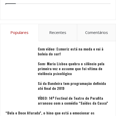
O “Vamos aos Cricos! – Festival Gastronómico de
Produtos da Ria” é promovido pela Câmara Municipal de
Ílhavo, em parceria com a APARA – Associação de
Pesca Artesanal da Ria de Aveiro.
Populares
Recentes
Comentários
Foto: CMI
Com vídeo: Esmoriz está na moda e vai à
boleia do surf
Tags
Associação de Pesca Artesanal
Restaurantes
Ria de Aveiro
Vamos aos Cricos
Som: Maria Lisboa quebra o silêncio pela
primeira vez e assume que foi vítima de
violência psicológica
Sá da Bandeira tem programação definida
até final de 2019
VÍDEO: 14º Festival de Teatro de Perafita
arrancou com a comédia “Saídos da Casca”
“Bela e Doce Afurada”, o hino que está a emocionar os