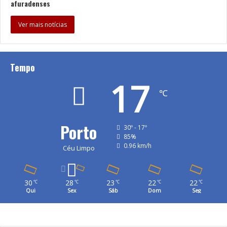
afuradenses
Ver mais notícias
Tempo
17
℃
Porto
30º - 17º
85%
0.96 km/h
Céu Limpo
30
28
23
22
22
℃
℃
℃
℃
℃
Qui
Sex
Sáb
Dom
Seg