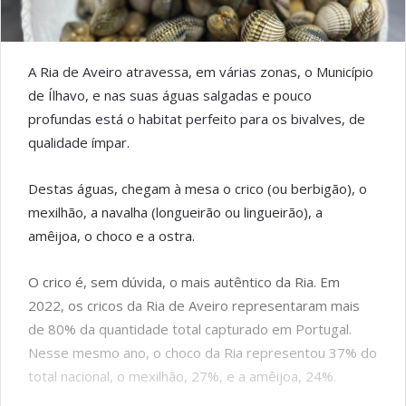
A Ria de Aveiro atravessa, em várias zonas, o Município
de Ílhavo, e nas suas águas salgadas e pouco
profundas está o habitat perfeito para os bivalves, de
qualidade ímpar.
Destas águas, chegam à mesa o crico (ou berbigão), o
mexilhão, a navalha (longueirão ou lingueirão), a
amêijoa, o choco e a ostra.
O crico é, sem dúvida, o mais autêntico da Ria. Em
2022, os cricos da Ria de Aveiro representaram mais
de 80% da quantidade total capturado em Portugal.
Nesse mesmo ano, o choco da Ria representou 37% do
total nacional, o mexilhão, 27%, e a amêijoa, 24%.