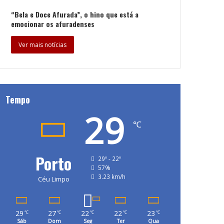
“Bela e Doce Afurada”, o hino que está a
emocionar os afuradenses
Ver mais notícias
Tempo
29
℃
Porto
29º - 22º
57%
3.23 km/h
Céu Limpo
29
27
22
22
23
℃
℃
℃
℃
℃
Sáb
Dom
Seg
Ter
Qua