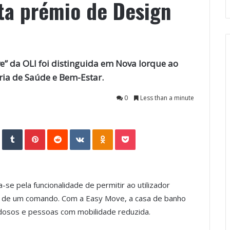
sta prémio de Design
e” da OLI foi distinguida em Nova Iorque ao
ia de Saúde e Bem-Estar.
0
Less than a minute
StumbleUpon
Tumblr
Pinterest
Reddit
VKontakte
Odnoklassniki
Pocket
se pela funcionalidade de permitir ao utilizador
avés de um comando. Com a Easy Move, a casa de banho
 idosos e pessoas com mobilidade reduzida.