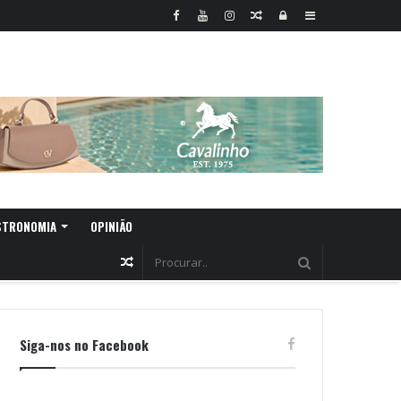
Random
Log
Sidebar
Article
In
STRONOMIA
OPINIÃO
Random
Article
Siga-nos no Facebook