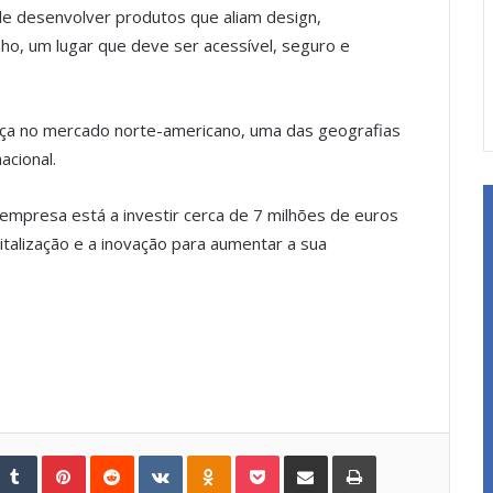
de desenvolver produtos que aliam design,
anho, um lugar que deve ser acessível, seguro e
nça no mercado norte-americano, uma das geografias
acional.
 empresa está a investir cerca de 7 milhões de euros
gitalização e a inovação para aumentar a sua
Tumblr
Pinterest
Reddit
VKontakte
Odnoklassniki
Pocket
Share via Email
Print