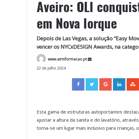
Aveiro: OLI conqui
em Nova Iorque
Depois de Las Vegas, a solução “Easy Mov
vencer os NYCxDESIGN Awards, na categor
www.airinformacao.pt
22 de julho 2024
Facebook
Twitter
Google+
LinkedIn
Esta gama de estruturas autoportantes destaca-
ajustar a altura da sanita e do lavatório, atr
torna-se um lugar mais inclusivo para crianças,