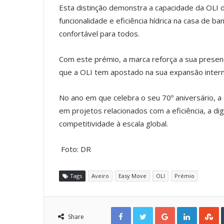
Esta distinção demonstra a capacidade da OLI 
funcionalidade e eficiência hídrica na casa de b
confortável para todos.
Com este prémio, a marca reforça a sua prese
que a OLI tem apostado na sua expansão intern
No ano em que celebra o seu 70º aniversário, a
em projetos relacionados com a eficiência, a di
competitividade à escala global.
Foto: DR
Tags
Aveiro
Easy Move
OLI
Prémio
Facebook
Twitter
Google+
LinkedIn
StumbleUpon
Share