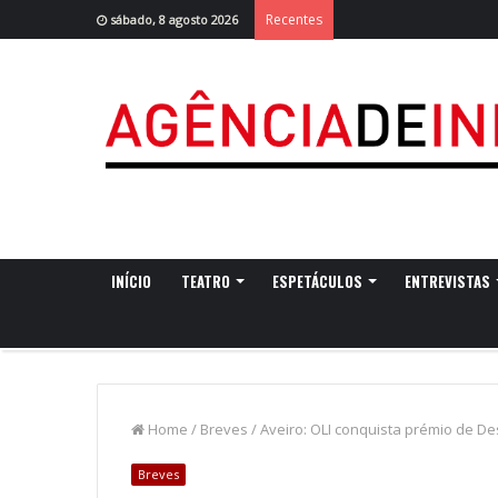
Recentes
sábado, 8 agosto 2026
INÍCIO
TEATRO
ESPETÁCULOS
ENTREVISTAS
Home
/
Breves
/
Aveiro: OLI conquista prémio de D
Breves