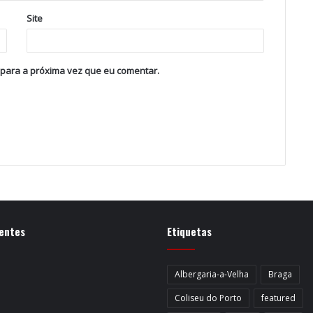
Site
 para a próxima vez que eu comentar.
entes
Etiquetas
Albergaria-a-Velha
Braga
Coliseu do Porto
featured