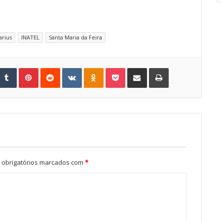
arius
INATEL
Santa Maria da Feira
Tumblr
Pinterest
Reddit
VKontakte
Odnoklassniki
Pocket
Share via Email
Print
obrigatórios marcados com
*