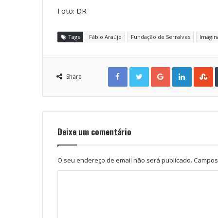
Foto: DR
Tags
Fábio Araújo
Fundação de Serralves
Imagin
Facebook
Twitter
Google+
LinkedIn
StumbleUpon
Share
Deixe um comentário
O seu endereço de email não será publicado.
Campos 