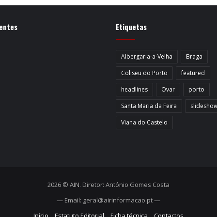
entes
Etiquetas
Albergaria-a-Velha
Braga
Coliseu do Porto
featured
headlines
Ovar
porto
Santa Maria da Feira
slidesho
Viana do Castelo
2026 © AIN. Diretor: António Gomes Costa
— Email: geral@airinformacao.pt —
Início
Estatuto Editorial
Ficha técnica
Contactos