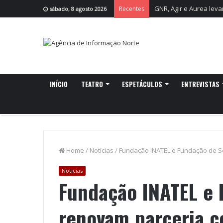
GNR, Agir e Aurea leva
Recentes
sábado, 8 agosto 2026
INÍCIO
TEATRO
ESPETÁCULOS
ENTREVISTAS
Home
/
Notícias
/
Fundação INATEL e Fundação de Se
Notícias
Fundação INATEL e 
renovam parceria co