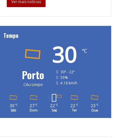
Ver mais notícias
Tempo
30
℃
Porto
30º - 22º
59%
4.16 km/h
Céu Limpo
30
27
22
22
23
℃
℃
℃
℃
℃
Sáb
Dom
Seg
Ter
Qua