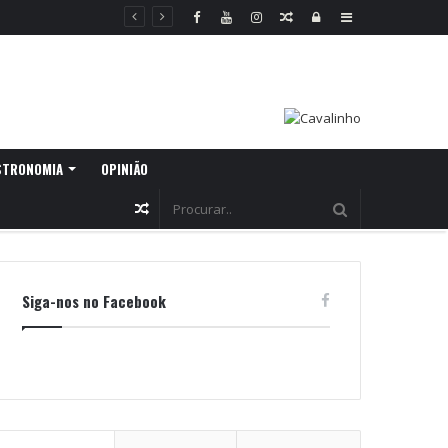
Random
Log
Sidebar
Article
In
STRONOMIA
OPINIÃO
Random
Article
Siga-nos no Facebook