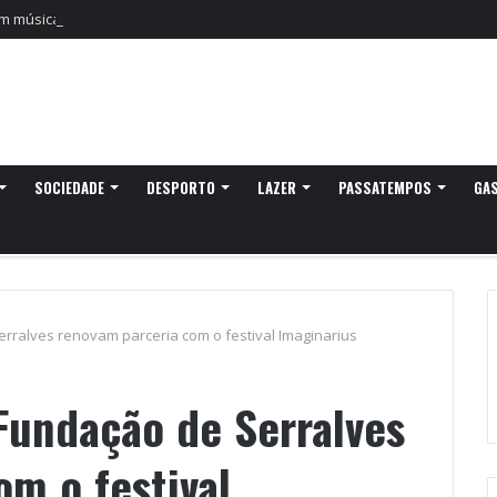
m música ao Festival Dunas de São Jacinto
SOCIEDADE
DESPORTO
LAZER
PASSATEMPOS
GA
rralves renovam parceria com o festival Imaginarius
Fundação de Serralves
m o festival