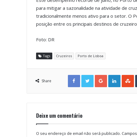
Este desempenho recorde de julho, no Porto d
para mitigar a sazonalidade na atividade de cru
tradicionalmente menos ativo para o setor. O Po
posição entre os principais destinos de cruzeir
Foto: DR
Tags
Cruzeiros
Porto de Lisboa
Facebook
Twitter
Google+
LinkedIn
StumbleUpon
Share
Deixe um comentário
O seu endereço de email não será publicado.
Campos 