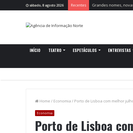
Grandes nomes, novas 
Recentes
sábado, 8 agosto 2026
INÍCIO
TEATRO
ESPETÁCULOS
ENTREVISTAS
Home
/
Economia
/
Porto de Lisboa com melhor jul
Economia
Porto de Lisboa co