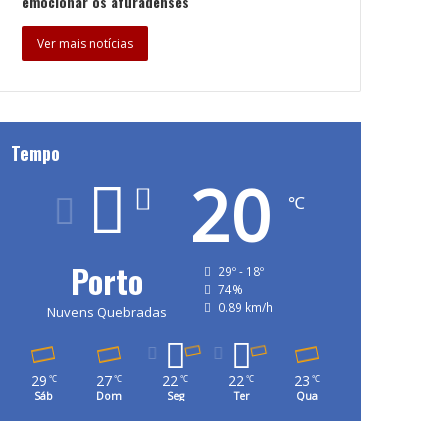
emocionar os afuradenses
Ver mais notícias
Tempo
20
℃
Porto
29º - 18º
74%
0.89 km/h
Nuvens Quebradas
29
27
22
22
23
℃
℃
℃
℃
℃
Sáb
Dom
Seg
Ter
Qua