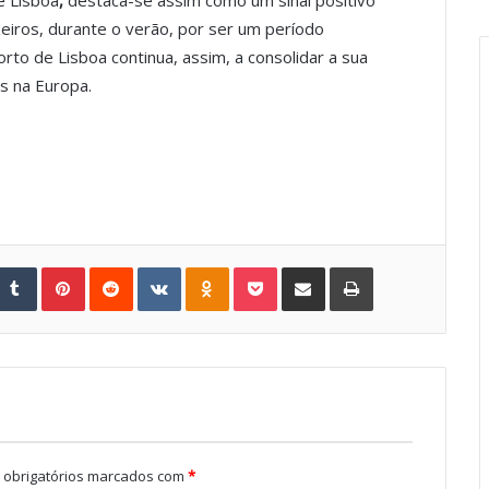
e Lisboa
,
destaca-se assim como um sinal positivo
zeiros, durante o verão, por ser um período
rto de Lisboa continua, assim, a consolidar a sua
os na Europa.
Tumblr
Pinterest
Reddit
VKontakte
Odnoklassniki
Pocket
Share via Email
Print
obrigatórios marcados com
*