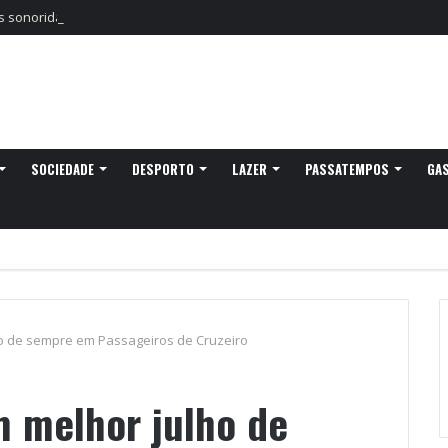
sonoridades e criação artística marcam a nova temporada do CTAL
SOCIEDADE
DESPORTO
LAZER
PASSATEMPOS
GA
ho de sempre em Passageiros de Cruzeiro
m melhor julho de