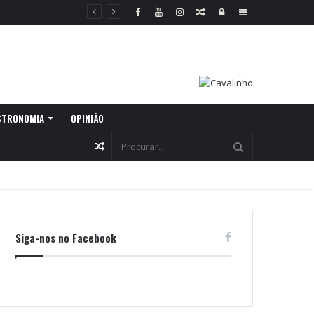
Random
Log
Sidebar
Article
In
STRONOMIA
OPINIÃO
Random
Article
Siga-nos no Facebook