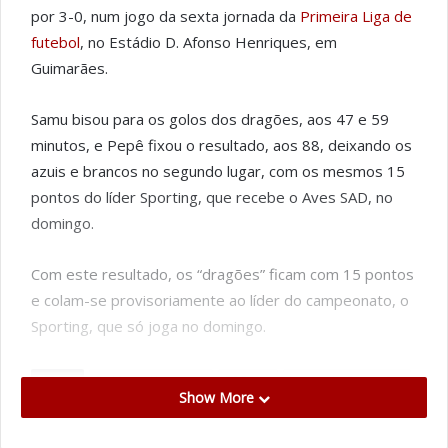
por 3-0, num jogo da sexta jornada da
Primeira Liga de
futebol
, no Estádio D. Afonso Henriques, em
Guimarães.
Samu bisou para os golos dos dragões, aos 47 e 59
minutos, e Pepê fixou o resultado, aos 88, deixando os
azuis e brancos no segundo lugar, com os mesmos 15
pontos do líder Sporting, que recebe o Aves SAD, no
domingo.
Com este resultado, os “dragões” ficam com 15 pontos
e colam-se provisoriamente ao líder do campeonato, o
Sporting, que só joga no domingo.
Tags
D. Afonso Henriques
FC Porto
Vitória de Guimarães
Show More