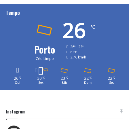
Tempo
26
℃
Porto
26º - 23º
63%
3.76 km/h
Céu Limpo
26
30
23
22
22
℃
℃
℃
℃
℃
Qui
Sex
Sáb
Dom
Seg
Instagram