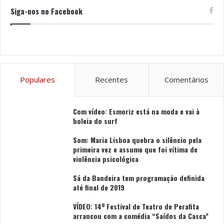
solicitado”. Opinião partilhada pela coordenadora da
Siga-nos no Facebook
Escola Básica de Alvarães, Isilda Ferreira, que defendeu
que as bibliotecas “têm o poder de transformar vidas”.
A nova biblioteca da Escola Básica de Igreja – Alvarães
recebeu o nome do Monsenhor José Maria da Costa
Populares
Recentes
Comentários
Reis Ribeiro, nascido a 25 de outubro de 1934,
personalidade notável da igreja que serviu a
comunidade vianense nas mais diversas áreas. À data
Com vídeo: Esmoriz está na moda e vai à
boleia do surf
da sua morte, era assistente da União Noelista
Portuguesa, colaborador do Semanário Notícias de
Som: Maria Lisboa quebra o silêncio pela
Viana, assistente da Cáritas Diocesana, assistente da
primeira vez e assume que foi vítima de
violência psicológica
Juventude Agrária Rural Católica (JARC) e membro do
Colégio de Consultores de .
Sá da Bandeira tem programação definida
até final de 2019
Foi ordenado a 13 de julho de 1958, no Seminário
VÍDEO: 14º Festival de Teatro de Perafita
Conciliar por D. António Bento Martins Júnior. Intelectual
arrancou com a comédia “Saídos da Casca”