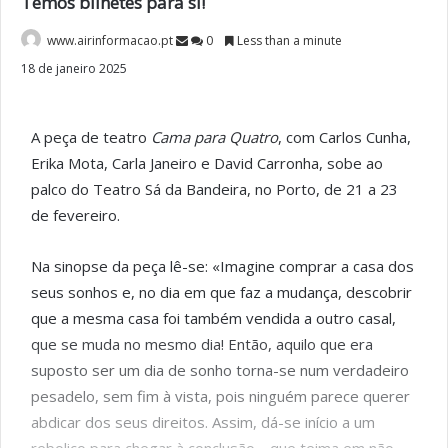
Temos bilhetes para si!
www.airinformacao.pt
0
Less than a minute
18 de janeiro 2025
A peça de teatro
Cama para Quatro
, com Carlos Cunha,
Erika Mota, Carla Janeiro e David Carronha, sobe ao
palco do Teatro Sá da Bandeira, no Porto, de 21 a 23
de fevereiro.
Na sinopse da peça lê-se: «Imagine comprar a casa dos
seus sonhos e, no dia em que faz a mudança, descobrir
que a mesma casa foi também vendida a outro casal,
que se muda no mesmo dia! Então, aquilo que era
suposto ser um dia de sonho torna-se num verdadeiro
pesadelo, sem fim à vista, pois ninguém parece querer
abdicar dos seus direitos. Assim, dá-se início a um
reboliço para chegar à conclusão… que teima em não