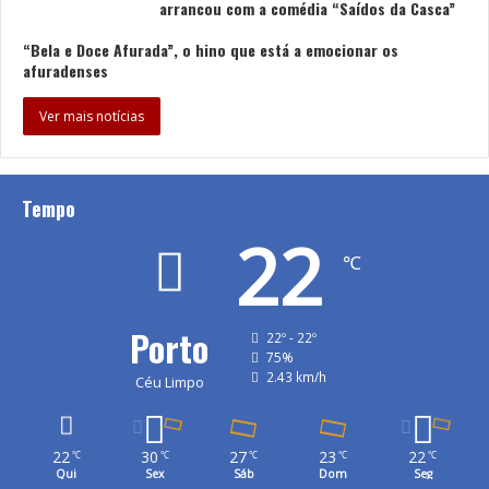
arrancou com a comédia “Saídos da Casca”
“Bela e Doce Afurada”, o hino que está a emocionar os
afuradenses
Ver mais notícias
Tempo
22
℃
Porto
22º - 22º
75%
2.43 km/h
Céu Limpo
22
30
27
23
22
℃
℃
℃
℃
℃
Qui
Sex
Sáb
Dom
Seg