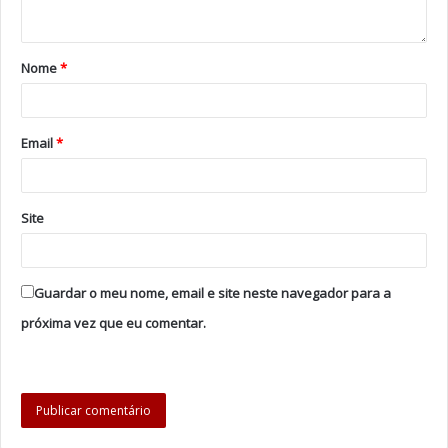
A organização do espetáculo é da Carlos Cunha
Produções.
Nome
*
Foto: DR
Email
*
Tags
Cama para Quatro
Carlos Cunha
Érika Mota
Teatro Sá da Bandeira
Site
Guardar o meu nome, email e site neste navegador para a
próxima vez que eu comentar.