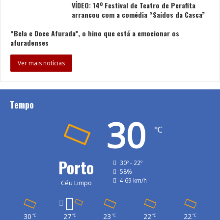
VÍDEO: 14º Festival de Teatro de Perafita
arrancou com a comédia “Saídos da Casca”
“Bela e Doce Afurada”, o hino que está a emocionar os
afuradenses
Ver mais notícias
Tempo
30
℃
Porto
30º - 22º
58%
4.69 km/h
Céu Limpo
30
27
23
22
22
℃
℃
℃
℃
℃