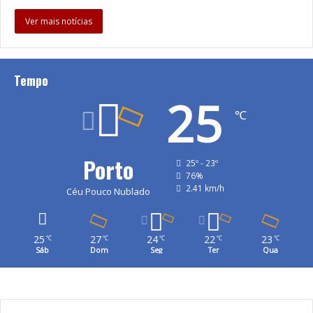
Ver mais notícias
Tempo
25
℃
Porto
25º - 23º
76%
2.41 km/h
Céu Pouco Nublado
25
27
24
22
23
℃
℃
℃
℃
℃
Sáb
Dom
Seg
Ter
Qua