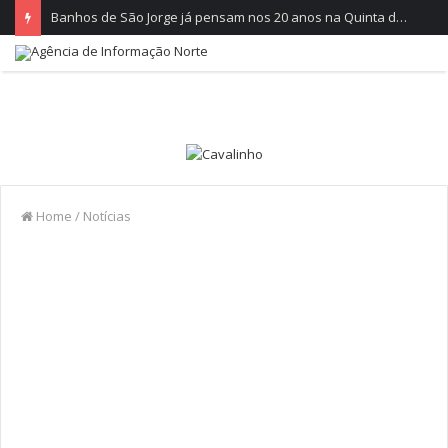
Banhos de São Jorge já pensam nos 20 anos na Quinta do Castelo
Home
/
Notícias