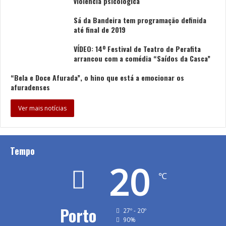
violência psicológica
Sá da Bandeira tem programação definida
até final de 2019
VÍDEO: 14º Festival de Teatro de Perafita
arrancou com a comédia “Saídos da Casca”
“Bela e Doce Afurada”, o hino que está a emocionar os
afuradenses
Ver mais notícias
Tempo
20
℃
Porto
27º - 20º
90%