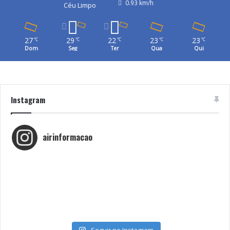
0.93 km/h
Céu Limpo
27
29
22
23
23
℃
℃
℃
℃
℃
Dom
Seg
Ter
Qua
Qui
Instagram
airinformacao
Seguir no Instagram