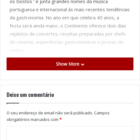
os Gostos ‘ e junta grandes nomes da música
portuguesa e internacional às mais recentes tendências
da gastronomia. No ano em que celebra 40 anos, a
festa será ainda maior, o Continente oferece dois dias
repletos de concertos, receitas preparadas por chefs
de renome, experiências gastronómicas e provas de
vinhos.
Show More
O Festival da Comida Continente, premiado pelos BEA
Word Awards tem entrada livre e é
pet Friendly
.
Reconhecido pela Sociedade Ponto Verde com a
certificação 3R6, é um evento comprometido com a
Deixe um comentário
2
Sustentabilidade. O recinto tem cerca de 250 mil m
e
estará aberto das 10h30 à 01h00 no sábado, dia 12 de
O seu endereço de email não será publicado.
Campos
julho, e das 10h30 às 23h00 no domingo, dia 13 de
obrigatórios marcados com
*
julho.
Tags
Comida Continente
Festival da Comida Continente