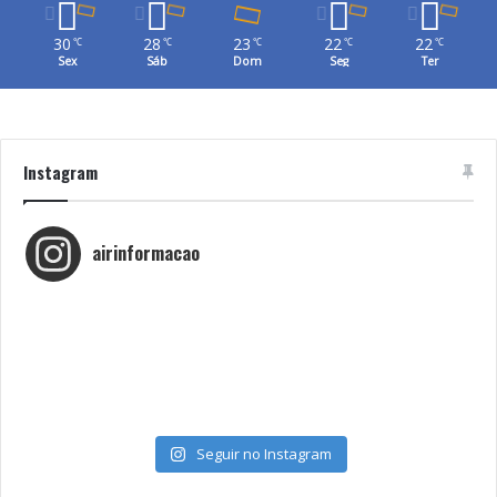
30
28
23
22
22
℃
℃
℃
℃
℃
Sex
Sáb
Dom
Seg
Ter
Instagram
airinformacao
Seguir no Instagram