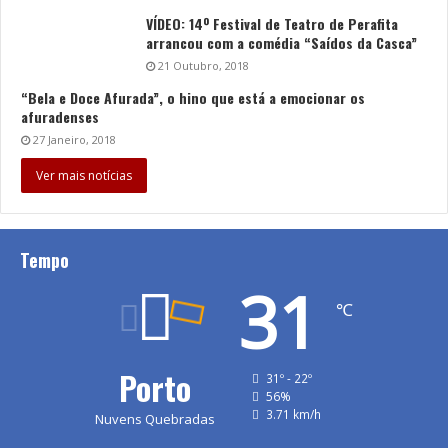
VÍDEO: 14º Festival de Teatro de Perafita
arrancou com a comédia “Saídos da Casca”
21 Outubro, 2018
“Bela e Doce Afurada”, o hino que está a emocionar os
afuradenses
27 Janeiro, 2018
Ver mais notícias
Tempo
31
℃
Porto
31º - 22º
56%
3.71 km/h
Nuvens Quebradas