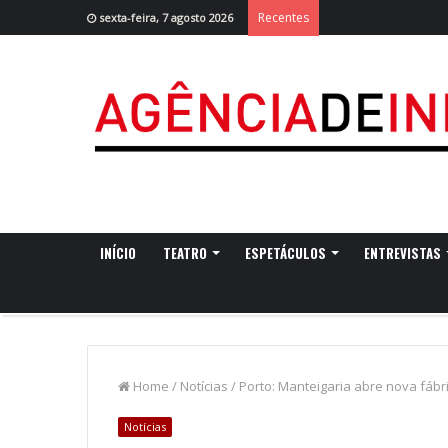
Recentes
sexta-feira, 7 agosto 2026
INÍCIO
TEATRO
ESPETÁCULOS
ENTREVISTAS
Home
/
Notícias
/
Porto: Manteigaria abre nova fábr
Notícias