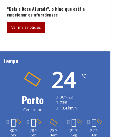
“Bela e Doce Afurada”, o hino que está a
emocionar os afuradenses
Ver mais notícias
Tempo
24
℃
Porto
30º - 22º
73%
1.04 km/h
Céu Limpo
30
28
23
22
22
℃
℃
℃
℃
℃
Sex
Sáb
Dom
Seg
Ter