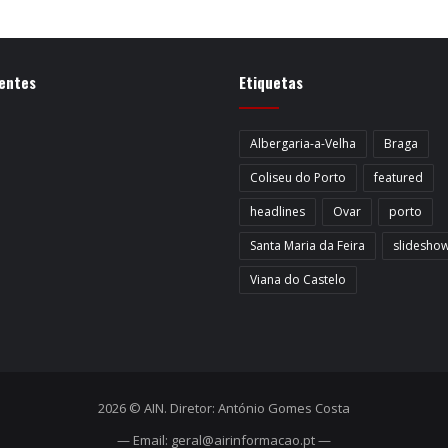
entes
Etiquetas
Albergaria-a-Velha
Braga
Coliseu do Porto
featured
headlines
Ovar
porto
Santa Maria da Feira
slidesho
Viana do Castelo
2026 © AIN. Diretor: António Gomes Costa
— Email: geral@airinformacao.pt —