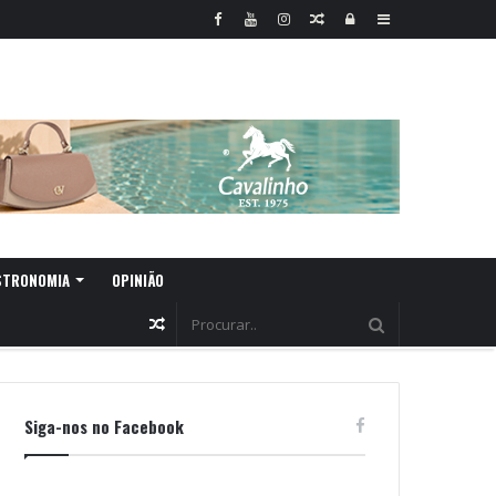
Random
Log
Sidebar
Article
In
STRONOMIA
OPINIÃO
Random
Article
Siga-nos no Facebook