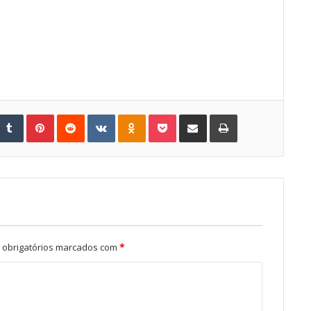
Tumblr
Pinterest
Reddit
VKontakte
Odnoklassniki
Pocket
Share via Email
Print
obrigatórios marcados com
*