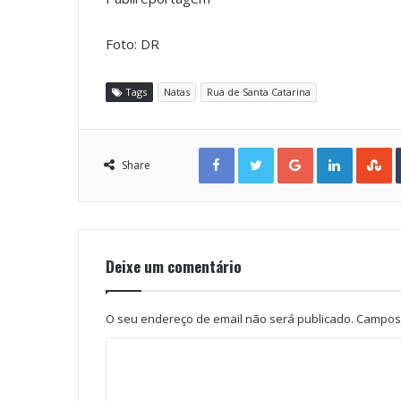
Foto: DR
Tags
Natas
Rua de Santa Catarina
Facebook
Twitter
Google+
LinkedIn
StumbleUpon
Share
Deixe um comentário
O seu endereço de email não será publicado.
Campos 