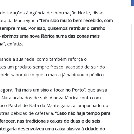
 declarações à Agência de Informação Norte, disse
ata da Manteigaria
“tem sido muito bem recebido, com
empre mais. Por isso, quisemos retribuir o carinho
o abrimos uma nova fábrica numa das zonas mais
na”,
enfatiza.
xpande a sua rede, como também reforça o
tes um produto sempre fresco, acabado de sair do
elo sabor único que a marca já habituou o público.
 agora,
“há mais um sino a tocar no Porto”
, que avisa
Nata acabados de sair. A nova fábrica conta com
ntico Pastel de Nata da Manteigaria, acompanhado do
outras bebidas de cafetaria.
“Caso não haja tempo para
ferecer, nas tradicionais caixas de duas e de seis
eigaria desenvolveu uma caixa alusiva à cidade do