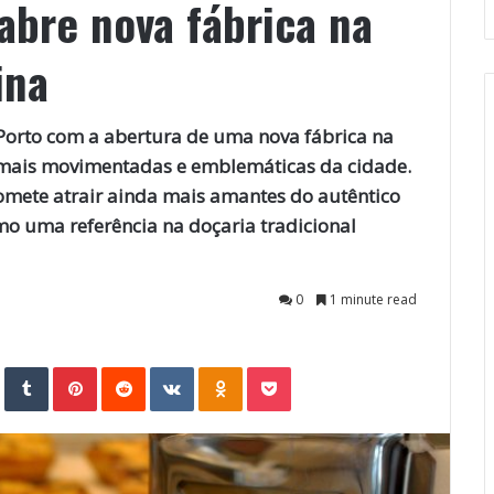
abre nova fábrica na
ina
 Porto com a abertura de uma nova fábrica na
s mais movimentadas e emblemáticas da cidade.
omete atrair ainda mais amantes do autêntico
mo uma referência na doçaria tradicional
0
1 minute read
StumbleUpon
Tumblr
Pinterest
Reddit
VKontakte
Odnoklassniki
Pocket