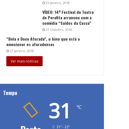
25 Janeiro, 2018
VÍDEO: 14º Festival de Teatro
de Perafita arrancou com a
comédia “Saídos da Casca”
21 Outubro, 2018
“Bela e Doce Afurada”, o hino que está a
emocionar os afuradenses
27 Janeiro, 2018
Ver mais notícias
Tempo
31
℃
31º - 22º