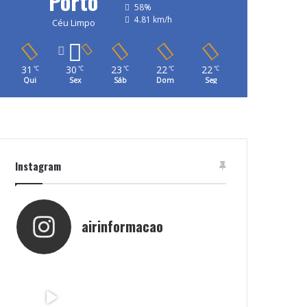
Porto
58%
4.81 km/h
Céu Limpo
31
30
23
22
22
℃
℃
℃
℃
℃
Qui
Sex
Sáb
Dom
Seg
Instagram
airinformacao