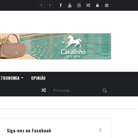
Random
Log
Sidebar
Article
In
STRONOMIA
OPINIÃO
Random
Article
Siga-nos no Facebook