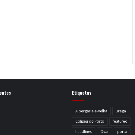
entes
Etiquetas
Albergaria-a-Velha
Braga
Coliseu do Porto
featured
headlines
Ovar
porto