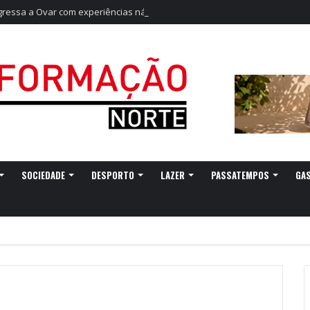
egressa a Ovar com experiências náuticas e observação de aves
SOCIEDADE
DESPORTO
LAZER
PASSATEMPOS
GA