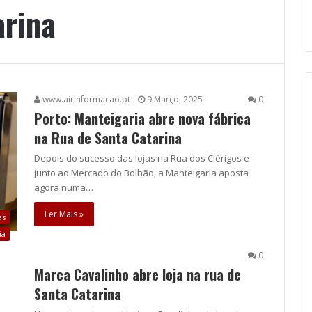
arina
www.airinformacao.pt
9 Março, 2025
0
Porto: Manteigaria abre nova fábrica
na Rua de Santa Catarina
Depois do sucesso das lojas na Rua dos Clérigos e
junto ao Mercado do Bolhão, a Manteigaria aposta
agora numa…
Ler Mais »
as
ia
0
Marca Cavalinho abre loja na rua de
Santa Catarina