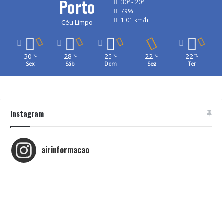
Porto
30º - 20º
79%
1.01 km/h
Céu Limpo
30
28
23
22
22
℃
℃
℃
℃
℃
Sex
Sáb
Dom
Seg
Ter
Instagram
airinformacao