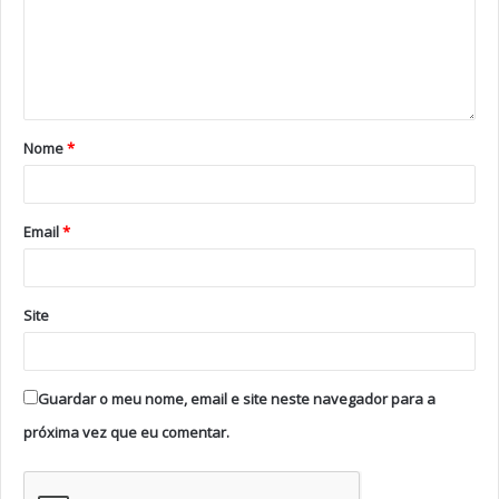
A Expo Animal Solidária reafirma-se como um evento
que promove o bem-estar, o respeito e cuidado pelos
animais, juntando a comunidade, instituições e parceiros
por uma causa comum.
Nome
*
Tags
Albergaria-a-Velha
Expo Animal Solidária
Email
*
Site
Guardar o meu nome, email e site neste navegador para a
próxima vez que eu comentar.