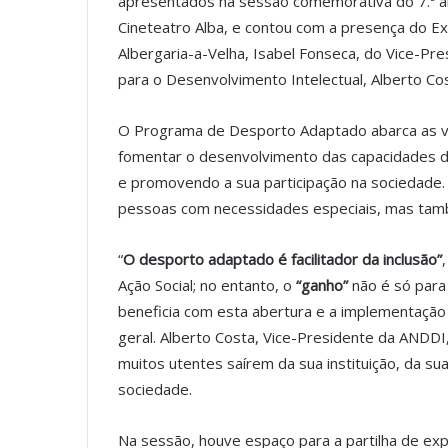
apresentados na sessão comemorativa do 7.º ani
Cineteatro Alba, e contou com a presença do E
Albergaria-a-Velha, Isabel Fonseca, do Vice-P
para o Desenvolvimento Intelectual, Alberto Cos
O Programa de Desporto Adaptado abarca as ver
fomentar o desenvolvimento das capacidades de 
e promovendo a sua participação na sociedade. 
pessoas com necessidades especiais, mas tamb
“
O desporto adaptado é facilitador da inclusão”
Ação Social; no entanto, o
“ganho”
não é só para
beneficia com esta abertura e a implementação d
geral. Alberto Costa, Vice-Presidente da ANDDI
muitos utentes saírem da sua instituição, da su
sociedade.
Na sessão, houve espaço para a partilha de exp