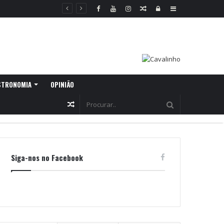
Random
Log
Sidebar
Article
In
STRONOMIA
OPINIÃO
Random
Article
Siga-nos no Facebook