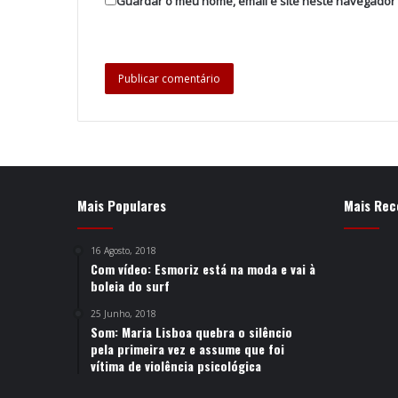
Guardar o meu nome, email e site neste navegador
Mais Populares
Mais Rec
16 Agosto, 2018
Com vídeo: Esmoriz está na moda e vai à
boleia do surf
25 Junho, 2018
Som: Maria Lisboa quebra o silêncio
pela primeira vez e assume que foi
vítima de violência psicológica