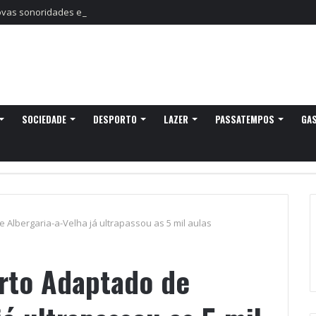
as sonoridades e criação artística marcam a nova temporada do CTAL
SOCIEDADE
DESPORTO
LAZER
PASSATEMPOS
GA
Albergaria-a-Velha já ultrapassou as 5 mil aulas
rto Adaptado de