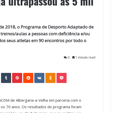
já ultrapassou as 5 mil
de 2018, o Programa de Desporto Adaptado de
treinos/aulas a pessoas com deficiência e/ou
os seus atletas em 90 encontros por todo o
0
1 minute read
StumbleUpon
Tumblr
Pinterest
Reddit
VKontakte
Odnoklassniki
Pocket
ACDM de Albergaria-a-Velha em parceria com o
 e os 70 anos. Os resultados do programa foram