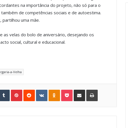
ordantes na importância do projeto, não só para o
 também de competências sociais e de autoestima.
, partilhou uma mãe.
 as velas do bolo de aniversário, desejando os
to social, cultural e educacional.
rgaria-a-Velha
Tumblr
Pinterest
Reddit
VKontakte
Odnoklassniki
Pocket
Share via Email
Print