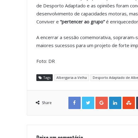
de Desporto Adaptado e as opiniões foram conc
desenvolvimento de capacidades motoras, mas
Conviver e
“pertencer ao grupo”
é enriquecedor
A encerrar a sessão comemorativa, sopraram-se
maiores sucessos para um projeto de forte impac
Foto: DR
Tags
Albergaria-a-Velha
Desporto Adaptado de Albe
Facebook
Twitter
Google+
LinkedIn
StumbleUpon
Share
Deixe um comentário