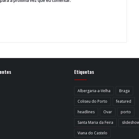
 para a próxima vez que eu comentar.
entes
Etiquetas
Albergaria-a-Velha
Braga
Coliseu do Porto
featured
headlines
Ovar
porto
Santa Maria da Feira
slidesho
Viana do Castelo