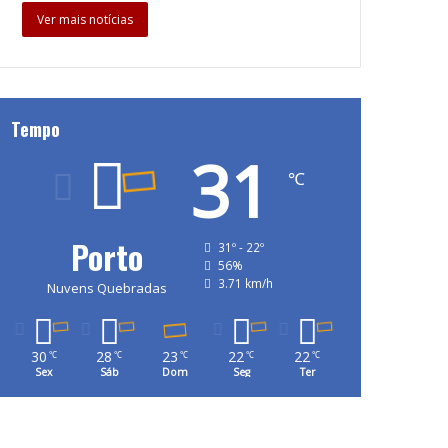
Ver mais notícias
Tempo
31
℃
Porto
31º - 22º
56%
3.71 km/h
Nuvens Quebradas
30
28
23
22
22
℃
℃
℃
℃
℃
Sex
Sáb
Dom
Seg
Ter