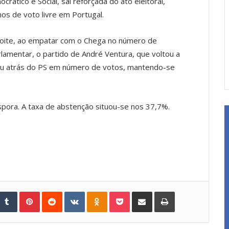
ático e Social, sai reforçada do ato eleitoral,
os de voto livre em Portugal.
 noite, ao empatar com o Chega no número de
rlamentar, o partido de André Ventura, que voltou a
icou atrás do PS em número de votos, mantendo-se
áspora. A taxa de abstenção situou-se nos 37,7%.
Tumblr
Pinterest
Reddit
VKontakte
Odnoklassniki
Pocket
Share via Email
Print