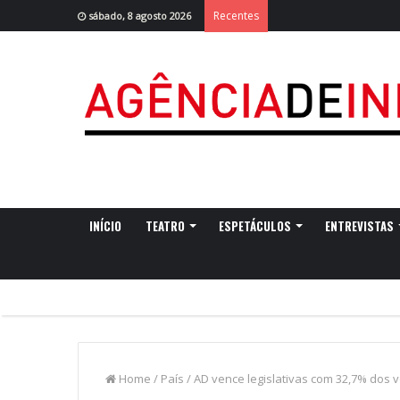
Recentes
sábado, 8 agosto 2026
INÍCIO
TEATRO
ESPETÁCULOS
ENTREVISTAS
Home
/
País
/
AD vence legislativas com 32,7% dos 