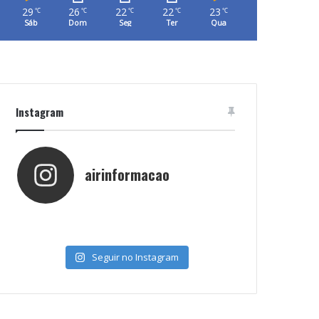
29
26
22
22
23
℃
℃
℃
℃
℃
Sáb
Dom
Seg
Ter
Qua
Instagram
airinformacao
Seguir no Instagram