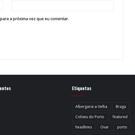
 para a próxima vez que eu comentar.
entes
Etiquetas
Albergaria-a-Velha
Braga
Coliseu do Porto
featured
headlines
Ovar
porto