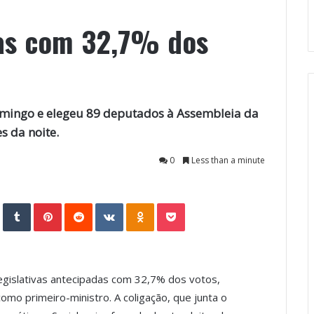
vas com 32,7% dos
domingo e elegeu 89 deputados à Assembleia da
s da noite.
0
Less than a minute
StumbleUpon
Tumblr
Pinterest
Reddit
VKontakte
Odnoklassniki
Pocket
legislativas antecipadas com 32,7% dos votos,
omo primeiro-ministro. A coligação, que junta o