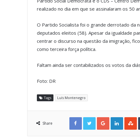
Partido Social Democrata e o CDS – Centro Democr
realizado no dia em que se assinalaram os 50 an
O Partido Socialista foi o grande derrotado da
deputados eleitos (58). Apesar da igualdade pa
centrar o discurso na questão da imigração, f
como terceira força política.
Faltam ainda ser contabilizados os votos da di
Foto: DR
Tags
Luís Montenegro
Facebook
Twitter
Google+
LinkedIn
StumbleUpon
Share