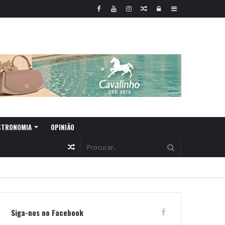
Random
Log
Sidebar
Article
In
STRONOMIA
OPINIÃO
Random
Article
Siga-nos no Facebook