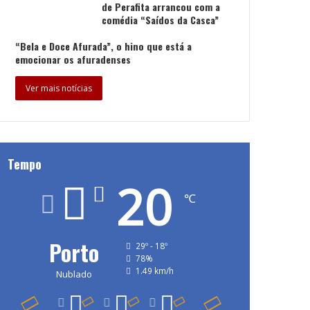
de Perafita arrancou com a
comédia “Saídos da Casca”
“Bela e Doce Afurada”, o hino que está a
emocionar os afuradenses
Ver mais notícias
Tempo
20
℃
Porto
29º - 18º
78%
1.49 km/h
Nublado