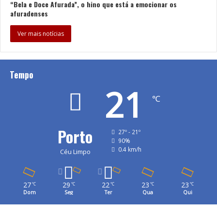
“Bela e Doce Afurada”, o hino que está a emocionar os
afuradenses
Ver mais notícias
Tempo
21
℃
Porto
27º - 21º
90%
0.4 km/h
Céu Limpo
27
29
22
23
23
℃
℃
℃
℃
℃
Dom
Seg
Ter
Qua
Qui