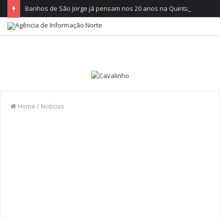
Banhos de São Jorge já pensam nos 20 anos na Quinta do Castelo
Home
/
Notícias