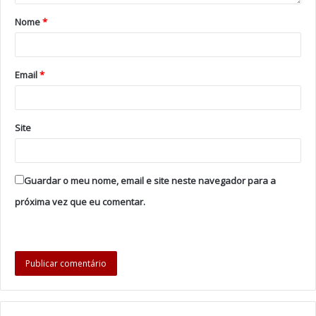
projetos inovadores, reconhecidos a nível nacional e
Nome
internacional.
*
Tags
Câmara Municipal de Viana do Castelo
Luís Nobre
Email
*
Ricardo Rego
Site
Guardar o meu nome, email e site neste navegador para a
próxima vez que eu comentar.