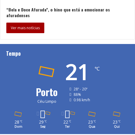
“Bela e Doce Afurada”, o hino que está a emocionar os
afuradenses
Ver mais notícias
Tempo
21
℃
Porto
28º - 20º
88%
0.98 km/h
Céu Limpo
28
29
22
23
23
℃
℃
℃
℃
℃
Dom
Seg
Ter
Qua
Qui