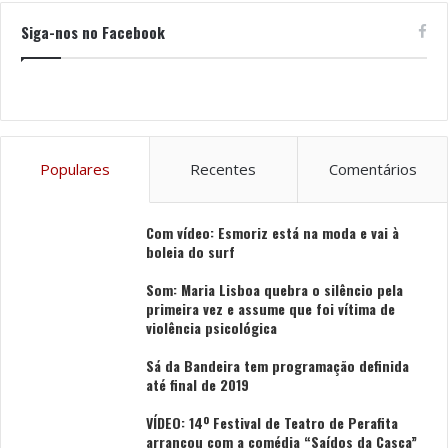
memórias que renovam o património imaterial e o
Siga-nos no Facebook
devolvem à comunidade como experiência comum.
Os interessados em participar na oficina “Palavra,
Memória e Performance” podem inscrever-se através
de formulário online, disponível
aqui
.
Populares
Recentes
Comentários
Tags
Festa das Fogaceiras
Santa Maria da Feira
Com vídeo: Esmoriz está na moda e vai à
boleia do surf
Som: Maria Lisboa quebra o silêncio pela
primeira vez e assume que foi vítima de
violência psicológica
Sá da Bandeira tem programação definida
até final de 2019
VÍDEO: 14º Festival de Teatro de Perafita
arrancou com a comédia “Saídos da Casca”