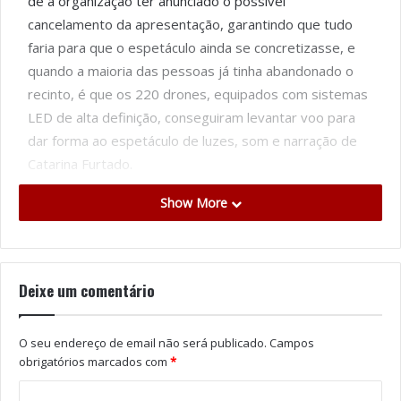
de a organização ter anunciado o possível
cancelamento da apresentação, garantindo que tudo
faria para que o espetáculo ainda se concretizasse, e
quando a maioria das pessoas já tinha abandonado o
recinto, é que os 220 drones, equipados com sistemas
LED de alta definição, conseguiram levantar voo para
dar forma ao espetáculo de luzes, som e narração de
Catarina Furtado.
Show More
Este espetáculo articula movimentos milimétricos dos
drones elevados a cerca de 80 metros de altitude,
junto às margens do rio Caster e à Casa do Moinho, no
centro histórico da cidade, em coreografias luminosas,
Deixe um comentário
e apresenta uma narrativa visual pensada para
surpreender e envolver públicos de todas as idades.
O seu endereço de email não será publicado.
Campos
obrigatórios marcados com
*
Nesta edição de Perlim, orientada para a inovação
tecnológica e para a renovação de conteúdos, “Onde