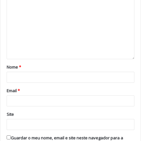
página da AIN, identificar dois amigos nos comentários
e partilhar a publicação. Terá de enviar, para o e-mail
geral@airinformacao.pt
, a prova da partilha. O concurso
decorre até às 13 horas de 12 de outubro. Os
vencedores serão sorteados no dia seguinte e
contactados por mensagem privada. Estão para oferta
cinco bilhetes duplos.
Nome
*
Tags
Circo Coliseu do Porto
Coliseu Ageas
Email
*
Site
Guardar o meu nome, email e site neste navegador para a