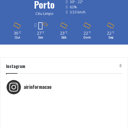
Porto
30º - 22º
62%
3.53 km/h
Céu Limpo
30
27
23
22
22
℃
℃
℃
℃
℃
Qui
Sex
Sáb
Dom
Seg
Instagram
airinformacao