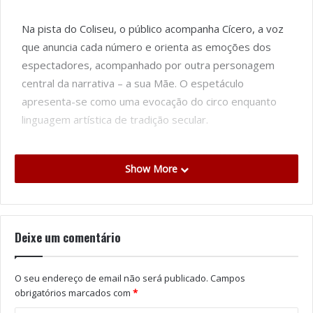
Na pista do Coliseu, o público acompanha Cícero, a voz
que anuncia cada número e orienta as emoções dos
espectadores, acompanhado por outra personagem
central da narrativa – a sua Mãe. O espetáculo
apresenta-se como uma evocação do circo enquanto
linguagem artística de tradição secular.
O programa inclui números de contorcionismo, barra
Show More
russa, espiral aérea, roda cyr, clowdswing, acrobacias
em tecidos e manipulação de grandes estruturas, a par
da presença dos palhaços, responsáveis pelos
momentos de humor ao longo do espetáculo.
Deixe um comentário
A Agência de Informação Norte está a promover um
O seu endereço de email não será publicado.
Campos
passatempo para a estreia do espetáculo. Para
obrigatórios marcados com
*
participar, os interessados devem fazer gosto na