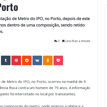
Porto
ação de Metro do IPO, no Porto, depois de este
nos dentro de uma composição, sendo retido
s.
0
Less than a minute
StumbleUpon
Tumblr
Pinterest
Reddit
VKontakte
Odnoklassniki
Pocket
 de Metro do IPO, no Porto, ocorreu na manhã de 9
ncia física contra um homem de 79 anos. A informação
peito foi intercetado no local por transeuntes.
uma composição do metro, onde agarrou a vítima e a