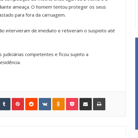
ediante ameaça. O homem tentou proteger os seus
astado para fora da carruagem.
 intervieram de imediato e retiveram o suspeito até
 judiciárias competentes e ficou sujeito a
esidência.
Tumblr
Pinterest
Reddit
VKontakte
Odnoklassniki
Pocket
Share via Email
Print