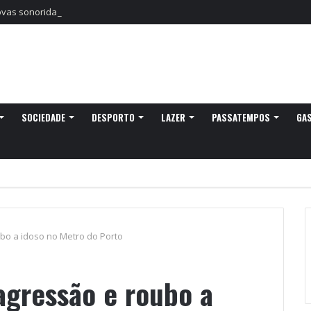
as sonoridades e criação artística marcam a nova temporada do CTAL
SOCIEDADE
DESPORTO
LAZER
PASSATEMPOS
GA
bo a idoso no Metro do Porto
agressão e roubo a