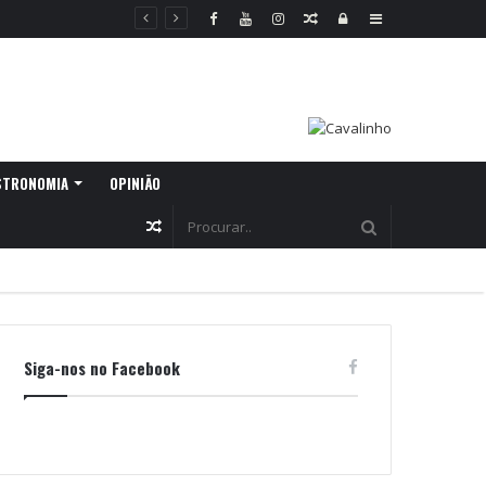
Random
Log
Sidebar
Article
In
STRONOMIA
OPINIÃO
Random
Article
Siga-nos no Facebook