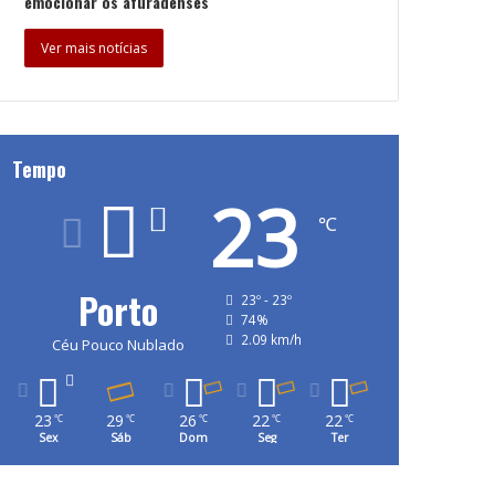
emocionar os afuradenses
Ver mais notícias
Tempo
23
℃
Porto
23º - 23º
74%
2.09 km/h
Céu Pouco Nublado
23
29
26
22
22
℃
℃
℃
℃
℃
Sex
Sáb
Dom
Seg
Ter