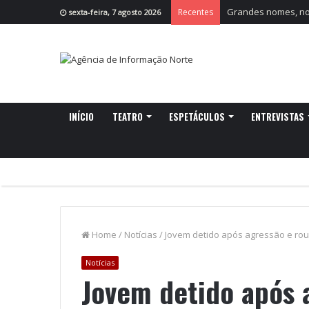
Grandes nomes, nov
Recentes
sexta-feira, 7 agosto 2026
INÍCIO
TEATRO
ESPETÁCULOS
ENTREVISTAS
Home
/
Notícias
/
Jovem detido após agressão e rou
Notícias
Jovem detido após 