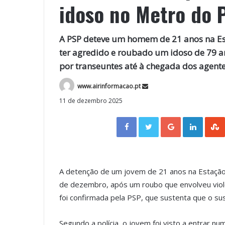
idoso no Metro do 
A PSP deteve um homem de 21 anos na Est
ter agredido e roubado um idoso de 79 a
por transeuntes até à chegada dos agente
www.airinformacao.pt
11 de dezembro 2025
Facebook
Twitter
Google+
LinkedIn
A detenção de um jovem de 21 anos na Estação
de dezembro, após um roubo que envolveu violê
foi confirmada pela PSP, que sustenta que o sus
Segundo a polícia, o jovem foi visto a entrar n