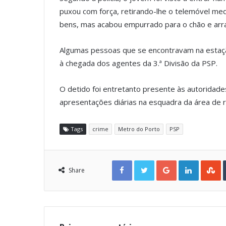
puxou com força, retirando-lhe o telemóvel m
bens, mas acabou empurrado para o chão e arr
Algumas pessoas que se encontravam na estação
à chegada dos agentes da 3.ª Divisão da PSP.
O detido foi entretanto presente às autoridades
apresentações diárias na esquadra da área de r
Tags
crime
Metro do Porto
PSP
Facebook
Twitter
Google+
LinkedIn
StumbleUpon
Share