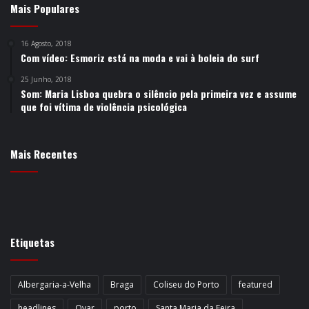
Mais Populares
16 Agosto, 2018
Com vídeo: Esmoriz está na moda e vai à boleia do surf
25 Junho, 2018
Som: Maria Lisboa quebra o silêncio pela primeira vez e assume
que foi vítima de violência psicológica
Mais Recentes
Etiquetas
Albergaria-a-Velha
Braga
Coliseu do Porto
featured
headlines
Ovar
porto
Santa Maria da Feira