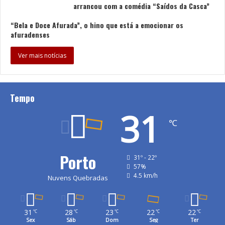
arrancou com a comédia “Saídos da Casca”
“Bela e Doce Afurada”, o hino que está a emocionar os
afuradenses
Ver mais notícias
Tempo
31
℃
Porto
31º - 22º
57%
4.5 km/h
Nuvens Quebradas
31
28
23
22
22
℃
℃
℃
℃
℃
Sex
Sáb
Dom
Seg
Ter