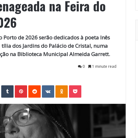
nageada na Feira do
2026
do Porto de 2026 serão dedicados à poeta Inês
lia dos Jardins do Palácio de Cristal, numa
ão na Biblioteca Municipal Almeida Garrett.
0
1 minute read
StumbleUpon
Tumblr
Pinterest
Reddit
VKontakte
Odnoklassniki
Pocket