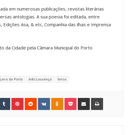
ada em numerosas publicações, revistas literárias
rsas antologias. A sua poesia foi editada, entre
s, Edições Asa, & etc, Companhia das ilhas e Imprensa
to da Cidade pela Câmara Municipal do Porto
 Livro do Porto
Inês Lourenço
livros
Tumblr
Pinterest
Reddit
VKontakte
Odnoklassniki
Pocket
Share via Email
Print