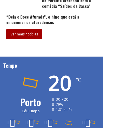
de Perafita arrancou com a
comédia “Saídos da Casca”
“Bela e Doce Afurada”, o hino que está a
emocionar os afuradenses
Ver mais notícias
Tempo
20
℃
Porto
30º - 20º
79%
1.01 km/h
Céu Limpo