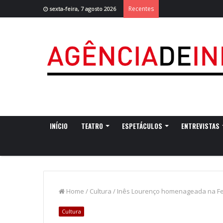
Recentes
sexta-feira, 7 agosto 2026
INÍCIO
TEATRO
ESPETÁCULOS
ENTREVISTAS
Home
/
Cultura
/
Inês Lourenço homenageada na Feir
Cultura