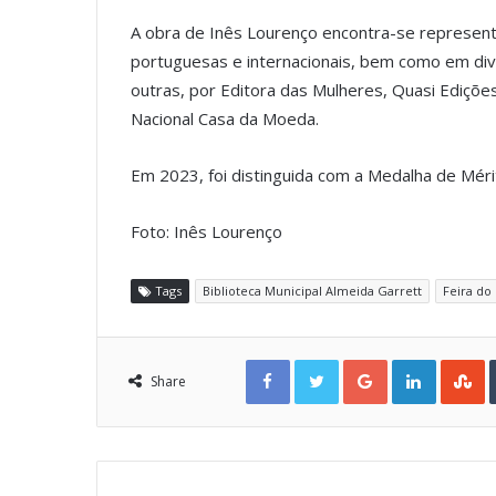
A obra de Inês Lourenço encontra-se represent
portuguesas e internacionais, bem como em dive
outras, por Editora das Mulheres, Quasi Ediçõe
Nacional Casa da Moeda.
Em 2023, foi distinguida com a Medalha de Méri
Foto: Inês Lourenço
Tags
Biblioteca Municipal Almeida Garrett
Feira do
Facebook
Twitter
Google+
LinkedIn
StumbleUpon
Share