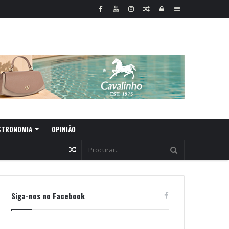
Random
Log
Sidebar
Article
In
STRONOMIA
OPINIÃO
Random
Article
Siga-nos no Facebook