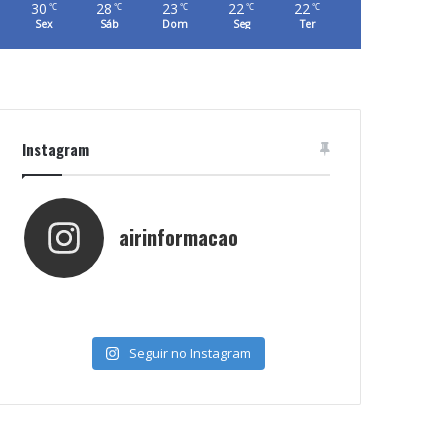
30
28
23
22
22
℃
℃
℃
℃
℃
Sex
Sáb
Dom
Seg
Ter
Instagram
airinformacao
Seguir no Instagram