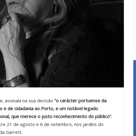
, assinala na sua decisão
“o carácter portuense da
co e de cidadania ao Porto, e um notável legado
ional, que merece o justo reconhecimento do público”.
ntre 21 de agosto e 6 de setembro, nos jardins do
ida Garrett.