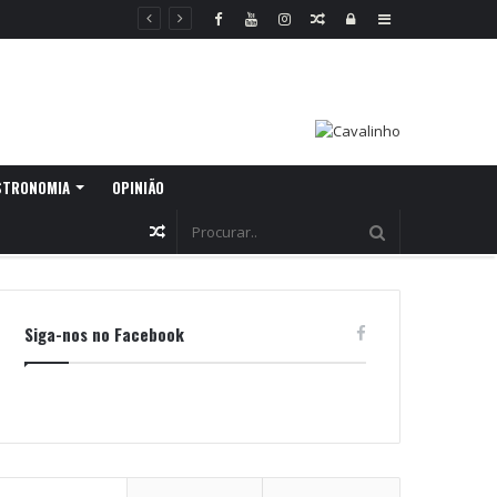
Random
Log
Sidebar
Article
In
STRONOMIA
OPINIÃO
Random
Article
Siga-nos no Facebook