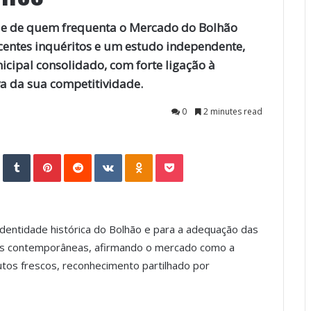
a e de quem frequenta o Mercado do Bolhão
entes inquéritos e um estudo independente,
pal consolidado, com forte ligação à
a da sua competitividade.
0
2 minutes read
StumbleUpon
Tumblr
Pinterest
Reddit
VKontakte
Odnoklassniki
Pocket
dentidade histórica do Bolhão e para a adequação das
ias contemporâneas, afirmando o mercado como a
dutos frescos, reconhecimento partilhado por