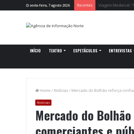
Cruzeiro da Ria re
Recentes
sexta-feira, 7 agosto 2026
INÍCIO
TEATRO
ESPETÁCULOS
ENTREVISTAS
Home
/
Notícias
/
Mercado do Bolhão reforça confia
Notícias
Mercado do Bolhão 
comerciantes e púb