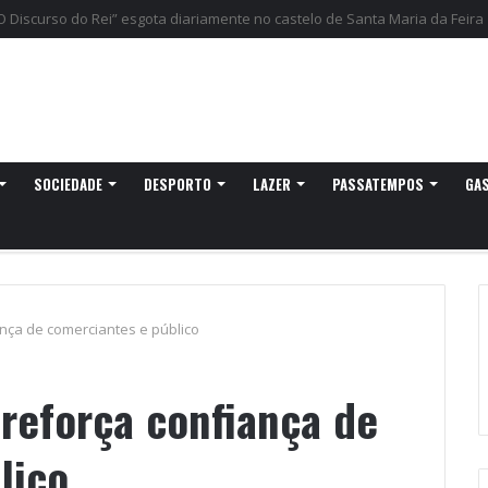
gressa a Ovar com experiências náuticas e observação de aves
SOCIEDADE
DESPORTO
LAZER
PASSATEMPOS
GA
nça de comerciantes e público
reforça confiança de
lico