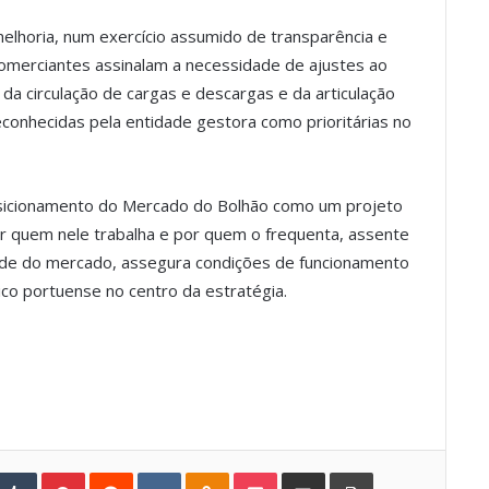
melhoria, num exercício assumido de transparência e
omerciantes assinalam a necessidade de ajustes ao
, da circulação de cargas e descargas e da articulação
conhecidas pela entidade gestora como prioritárias no
osicionamento do Mercado do Bolhão como um projeto
r quem nele trabalha e por quem o frequenta, assente
de do mercado, assegura condições de funcionamento
ico portuense no centro da estratégia.
Tumblr
Pinterest
Reddit
VKontakte
Odnoklassniki
Pocket
Share via Email
Print