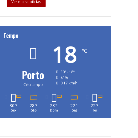
Ver mais notícias
Tempo
18
℃
Porto
30º - 18º
84%
0.17 km/h
Céu Limpo
30
28
23
22
22
℃
℃
℃
℃
℃
Sex
Sáb
Dom
Seg
Ter