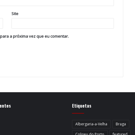
Site
 para a próxima vez que eu comentar.
entes
Etiquetas
Albergaria-a-Velha
Braga
Coliseu do Porto
featured