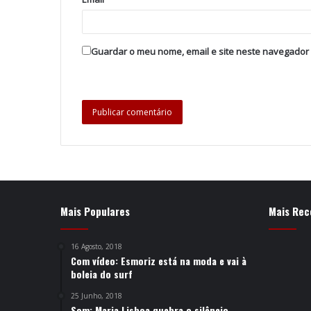
Guardar o meu nome, email e site neste navegador
Mais Populares
Mais Rec
16 Agosto, 2018
Com vídeo: Esmoriz está na moda e vai à
boleia do surf
25 Junho, 2018
Som: Maria Lisboa quebra o silêncio