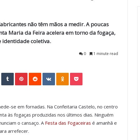
fabricantes não têm mãos a medir. A poucas
nta Maria da Feira acelera em torno da fogaça,
identidade coletiva.
0
1 minute read
StumbleUpon
Tumblr
Pinterest
Reddit
VKontakte
Odnoklassniki
Pocket
ede-se em fornadas. Na Confeitaria Castelo, no centro
onta às fogaças produzidas nos últimos dias. Ninguém
nunciam o cansaço. A
Festa das Fogaceiras
é amanhã e
ara arrefecer.