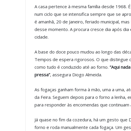
A casa pertence à mesma família desde 1968. É 
num ciclo que se intensifica sempre que se apro
é amanhã, 20 de Janeiro, feriado municipal, ma
desse momento. A procura cresce dia após dia e
cidade.
A base do doce pouco mudou ao longo das déca
Tempos de espera rigorosos. O que distingue c
como tudo é conduzido até ao forno.
“Aqui nad
pressa”
, assegura Diogo Almeida.
As fogaças ganham forma à mão, uma a uma, até
da Feira. Seguem depois para o forno a lenha, 
para responder às encomendas que continuam a
Já quase no fim da cozedura, há um gesto que Di
forno e roda manualmente cada fogaça. Um ge