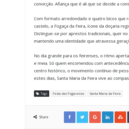
convicção. Afiança que é ali que se decide a cons
Com formato arredondado e quatro bicos que 
castelo, a Fogaça da Feira, ícone da doçaria reg
Distingue-se por aprestos tradicionais, quer n
mantendo uma identidade que atravessa geraç
No dia grande para os feirenses, o ritmo apert
e meia. Só quem encomendou com antecedência g
centro histórico, o movimento contínuo de pess
estes dias, Santa Maria da Feira vive ao compas
Tags
Festa das Fogaceiras
Santa Maria da Feira
Facebook
Twitter
Google+
LinkedIn
StumbleUpon
Share