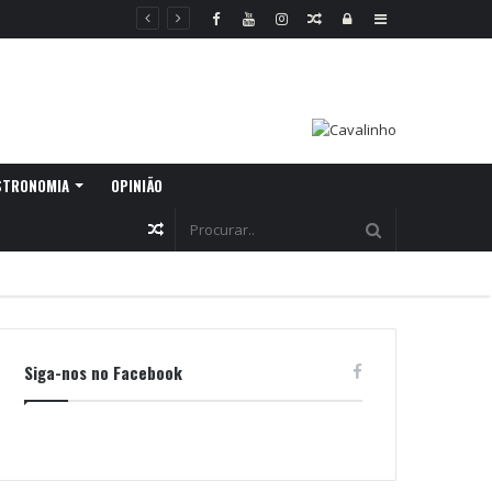
Random
Log
Sidebar
Article
In
STRONOMIA
OPINIÃO
Random
Article
Siga-nos no Facebook