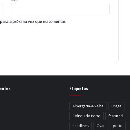
 para a próxima vez que eu comentar.
entes
Etiquetas
Albergaria-a-Velha
Braga
Coliseu do Porto
featured
headlines
Ovar
porto