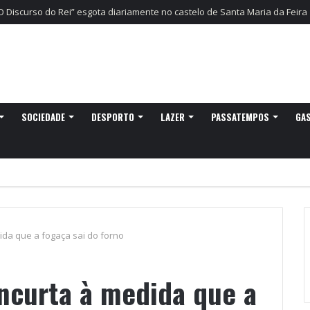
gressa a Ovar com experiências náuticas e observação de aves
SOCIEDADE
DESPORTO
LAZER
PASSATEMPOS
GA
ida que a fogaça sai do forno
encurta à medida que a