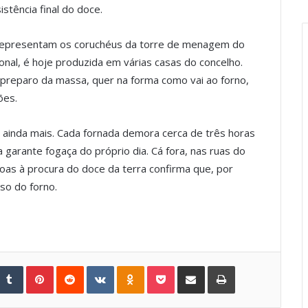
istência final do doce.
representam os coruchéus da torre de menagem do
ional, é hoje produzida em várias casas do concelho.
o preparo da massa, quer na forma como vai ao forno,
ões.
a ainda mais. Cada fornada demora cerca de três horas
arante fogaça do próprio dia. Cá fora, nas ruas do
oas à procura do doce da terra confirma que, por
so do forno.
Tumblr
Pinterest
Reddit
VKontakte
Odnoklassniki
Pocket
Share via Email
Print