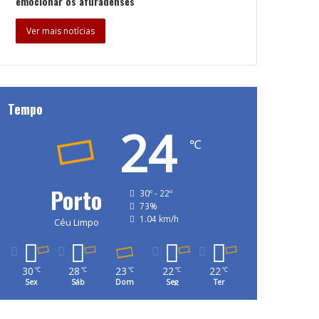
emocionar os afuradenses
Ver mais notícias
Tempo
24
℃
Porto
30º - 22º
73%
1.04 km/h
Céu Limpo
30
28
23
22
22
℃
℃
℃
℃
℃
Sex
Sáb
Dom
Seg
Ter