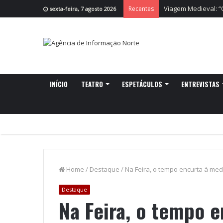
Cruzeiro da Ria re
Recentes
sexta-feira, 7 agosto 2026
INÍCIO
TEATRO
ESPETÁCULOS
ENTREVISTAS
Home
/
Destaque
/
Na Feira, o tempo encurta à med
Destaque
Na Feira, o tempo 