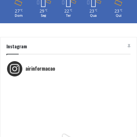
27
29
22
23
23
℃
℃
℃
℃
℃
Dom
Seg
Ter
Qua
Qui
Instagram
airinformacao