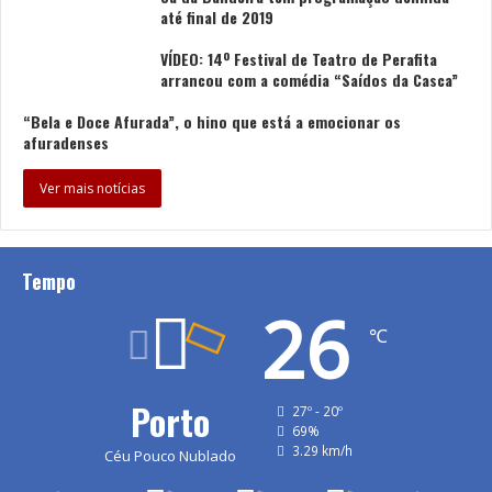
até final de 2019
VÍDEO: 14º Festival de Teatro de Perafita
arrancou com a comédia “Saídos da Casca”
“Bela e Doce Afurada”, o hino que está a emocionar os
afuradenses
Ver mais notícias
Tempo
26
℃
Porto
27º - 20º
69%
3.29 km/h
Céu Pouco Nublado