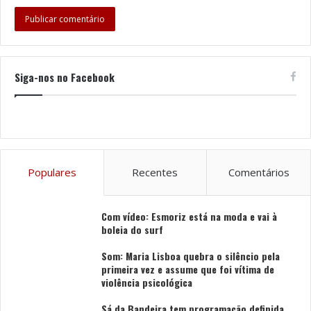
Vampiros.
As visitas guiadas e encenadas contam com
interpretação em Língua Gestual Portuguesa,
Siga-nos no Facebook
reforçando a aposta municipal numa programação
acessível.
Foto: DR
Populares
Recentes
Comentários
Tags
carnaval
Escape Mission Outdoor
Município de Ovar
Com vídeo: Esmoriz está na moda e vai à
boleia do surf
Som: Maria Lisboa quebra o silêncio pela
primeira vez e assume que foi vítima de
violência psicológica
Sá da Bandeira tem programação definida