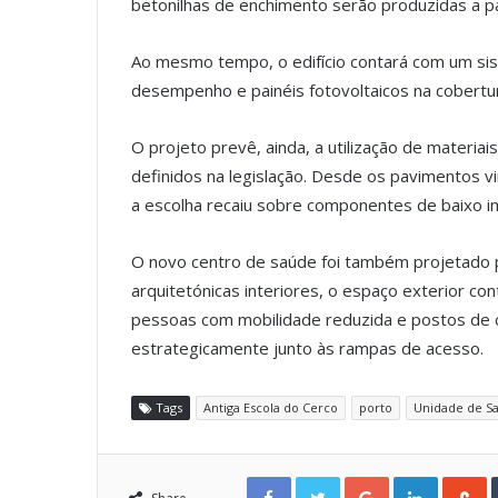
betonilhas de enchimento serão produzidas a pa
Ao mesmo tempo, o edifício contará com um sist
desempenho e painéis fotovoltaicos na cobertu
O projeto prevê, ainda, a utilização de materiai
definidos na legislação. Desde os pavimentos vi
a escolha recaiu sobre componentes de baixo i
O novo centro de saúde foi também projetado pa
arquitetónicas interiores, o espaço exterior c
pessoas com mobilidade reduzida e postos de c
estrategicamente junto às rampas de acesso.
Tags
Antiga Escola do Cerco
porto
Unidade de Sa
Facebook
Twitter
Google+
LinkedIn
StumbleUpon