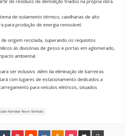
rtir de resíduos de demolição triados na própria obra.
ema de isolamento térmico, caixilharias de alto
ra para produção de energia renovável.
s de origem reciclada, superando os requisitos
nílicos às divisórias de gesso e portas em aglomerado,
mpacto ambiental.
ra ser inclusivo. Além da eliminação de barreiras
ontará com lugares de estacionamento dedicados a
arregamento para veículos elétricos, situados
úde Familiar Novo Sentido
Tumblr
Pinterest
Reddit
VKontakte
Odnoklassniki
Pocket
Share via Email
Print