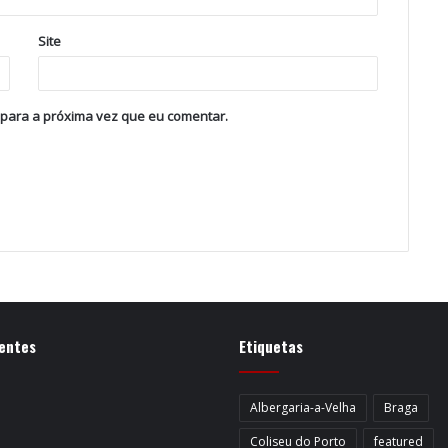
Site
 para a próxima vez que eu comentar.
entes
Etiquetas
Albergaria-a-Velha
Braga
Coliseu do Porto
featured