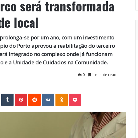
erco será transformada
e local
e prolonga-se por um ano, com um investimento
pio do Porto aprovou a reabilitação do terceiro
 será integrado no complexo onde já funcionam
do e a Unidade de Cuidados na Comunidade.
0
1 minute read
StumbleUpon
Tumblr
Pinterest
Reddit
VKontakte
Odnoklassniki
Pocket