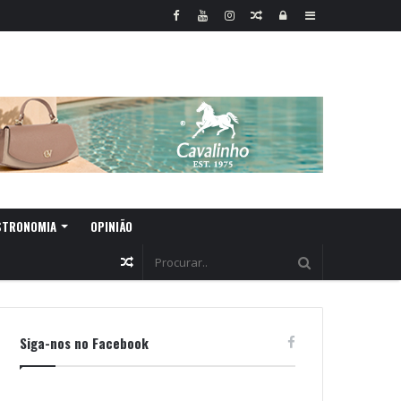
Random
Log
Sidebar
Article
In
STRONOMIA
OPINIÃO
Random
Article
Siga-nos no Facebook