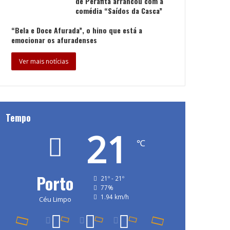
de Perafita arrancou com a
comédia “Saídos da Casca”
“Bela e Doce Afurada”, o hino que está a
emocionar os afuradenses
Ver mais notícias
Tempo
21
℃
Porto
21º - 21º
77%
1.94 km/h
Céu Limpo