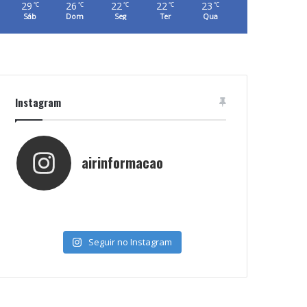
29
26
22
22
23
℃
℃
℃
℃
℃
Sáb
Dom
Seg
Ter
Qua
Instagram
airinformacao
Seguir no Instagram