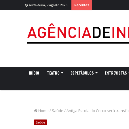
Recentes
sexta-feira, 7 agosto 2026
INÍCIO
TEATRO
ESPETÁCULOS
ENTREVISTAS
Home
/
Saúde
/
Antiga Escola do Cerco será trans
Saúde