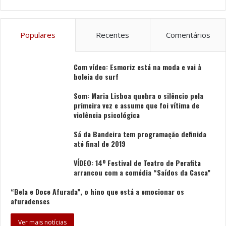
Tags
Álvaro Siza Vieira
Livraria Lello
Monumento Nacional
porto
Populares
Recentes
Comentários
Com vídeo: Esmoriz está na moda e vai à
boleia do surf
Som: Maria Lisboa quebra o silêncio pela
primeira vez e assume que foi vítima de
violência psicológica
Sá da Bandeira tem programação definida
até final de 2019
VÍDEO: 14º Festival de Teatro de Perafita
arrancou com a comédia “Saídos da Casca”
“Bela e Doce Afurada”, o hino que está a emocionar os
afuradenses
Ver mais notícias