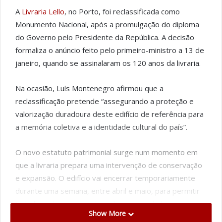
A
Livraria Lello
, no Porto, foi reclassificada como
Monumento Nacional, após a promulgação do diploma
do Governo pelo Presidente da República. A decisão
formaliza o anúncio feito pelo primeiro-ministro a 13 de
janeiro, quando se assinalaram os 120 anos da livraria.
Na ocasião, Luís Montenegro afirmou que a
reclassificação pretende “assegurando a proteção e
valorização duradoura deste edifício de referência para
a memória coletiva e a identidade cultural do país”.
O novo estatuto patrimonial surge num momento em
que a livraria prepara uma intervenção de conservação
e expansão. O edifício vai encerrar temporariamente
durante uma semana, entre abril e maio, para permitir
trabalhos de manutenção e dar continuidade ao projeto
Show More
de ampliação desenhado pelo arquiteto Álvaro Siza