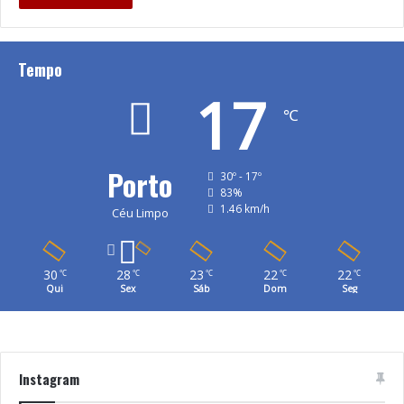
Tempo
17
℃
Porto
30º - 17º
83%
1.46 km/h
Céu Limpo
30
28
23
22
22
℃
℃
℃
℃
℃
Qui
Sex
Sáb
Dom
Seg
Instagram