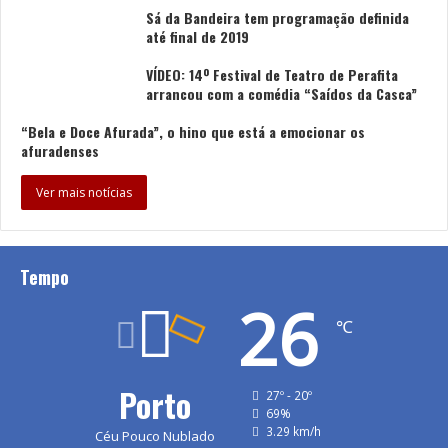
Sá da Bandeira tem programação definida
até final de 2019
VÍDEO: 14º Festival de Teatro de Perafita
arrancou com a comédia “Saídos da Casca”
“Bela e Doce Afurada”, o hino que está a emocionar os
afuradenses
Ver mais notícias
Tempo
26
℃
Porto
27º - 20º
69%
3.29 km/h
Céu Pouco Nublado