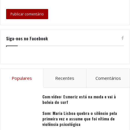
de crédito para efeitos de renovação do Título
Profissional de Treinador de Desporto.
Integrada na programação da
Guimarães 26 – Capital
Verde Europeia
, a conferência pretende reforçar o
Siga-nos no Facebook
papel do desporto enquanto plataforma de
sensibilização e participação cívica, associada à
promoção de estilos de vida mais sustentáveis e
comunidades mais resilientes.
Tags
A Guimarães 26 – Capital Verde Europeia
Populares
Recentes
Comentários
Câmara Municipal de Guimarães
Teatro Jordão
Com vídeo: Esmoriz está na moda e vai à
boleia do surf
Som: Maria Lisboa quebra o silêncio pela
primeira vez e assume que foi vítima de
violência psicológica