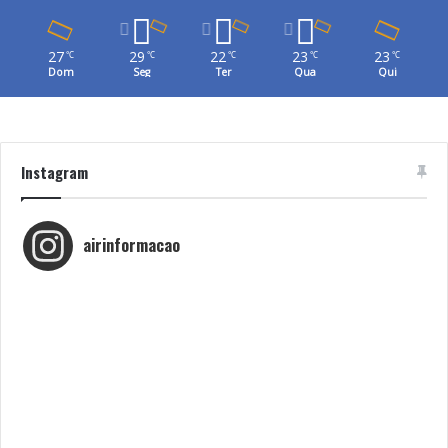
27
29
22
23
23
℃
℃
℃
℃
℃
Dom
Seg
Ter
Qua
Qui
Instagram
airinformacao